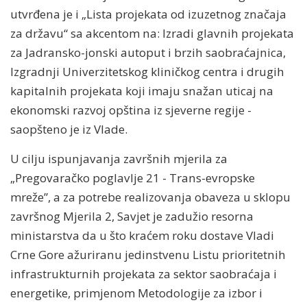
utvrđena je i „Lista projekata od izuzetnog značaja
za državu“ sa akcentom na: Izradi glavnih projekata
za Jadransko-jonski autoput i brzih saobraćajnica,
Izgradnji Univerzitetskog kliničkog centra i drugih
kapitalnih projekata koji imaju snažan uticaj na
ekonomski razvoj opština iz sjeverne regije -
saopšteno je iz Vlade.
U cilju ispunjavanja završnih mjerila za
„Pregovaračko poglavlje 21 - Trans-evropske
mreže”, a za potrebe realizovanja obaveza u sklopu
završnog Mjerila 2, Savjet je zadužio resorna
ministarstva da u što kraćem roku dostave Vladi
Crne Gore ažuriranu jedinstvenu Listu prioritetnih
infrastrukturnih projekata za sektor saobraćaja i
energetike, primjenom Metodologije za izbor i