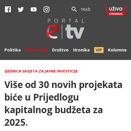
TRAŽI
Politika
Ekonomija
Društvo
Hronika
VIP
Kolumne
SJEDNICA SAVJETA ZA JAVNE INVESTICIJE
Više od 30 novih projekata
biće u Prijedlogu
kapitalnog budžeta za
2025.