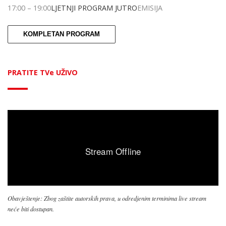
17:00
–
19:00
LJETNJI PROGRAM JUTRO
EMISIJA
KOMPLETAN PROGRAM
PRATITE TVe UŽIVO
Obavještenje: Zbog zaštite autorskih prava, u odredjenim terminima live stream
neće biti dostupan.