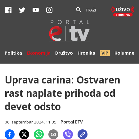
TRAŽI
Politika
Ekonomija
Društvo
Hronika
VIP
Kolumne
Uprava carina: Ostvaren
rast naplate prihoda od
devet odsto
06. septembar 2024, 11:35
Portal ETV