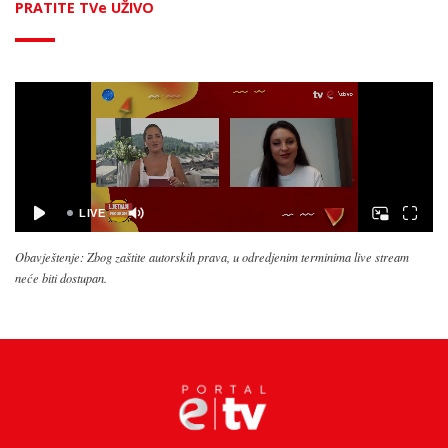
PRATITE TVe UŽIVO
Obavještenje: Zbog zaštite autorskih prava, u odredjenim terminima live stream
neće biti dostupan.