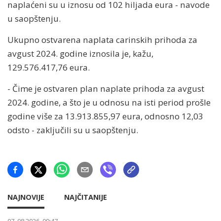
naplaćeni su u iznosu od 102 hiljada eura - navode
u saopštenju.
Ukupno ostvarena naplata carinskih prihoda za
avgust 2024. godine iznosila je, kažu,
129.576.417,76 eura.
- Čime je ostvaren plan naplate prihoda za avgust
2024. godine, a što je u odnosu na isti period prošle
godine više za 13.913.855,97 eura, odnosno 12,03
odsto - zaključili su u saopštenju.
NAJNOVIJE
NAJČITANIJE