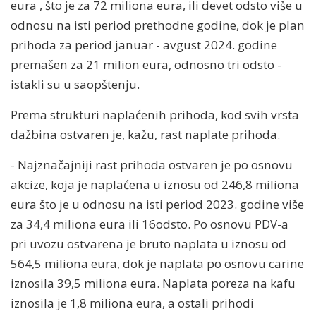
eura , što je za 72 miliona eura, ili devet odsto više u
odnosu na isti period prethodne godine, dok je plan
prihoda za period januar - avgust 2024. godine
premašen za 21 milion eura, odnosno tri odsto -
istakli su u saopštenju.
Prema strukturi naplaćenih prihoda, kod svih vrsta
dažbina ostvaren je, kažu, rast naplate prihoda.
- Najznačajniji rast prihoda ostvaren je po osnovu
akcize, koja je naplaćena u iznosu od 246,8 miliona
eura što je u odnosu na isti period 2023. godine više
za 34,4 miliona eura ili 16odsto. Po osnovu PDV-a
pri uvozu ostvarena je bruto naplata u iznosu od
564,5 miliona eura, dok je naplata po osnovu carine
iznosila 39,5 miliona eura. Naplata poreza na kafu
iznosila je 1,8 miliona eura, a ostali prihodi