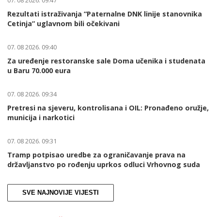
07. 08 2026. 09:47
Rezultati istraživanja “Paternalne DNK linije stanovnika
Cetinja” uglavnom bili očekivani
07. 08 2026. 09:40
Za uređenje restoranske sale Doma učenika i studenata
u Baru 70.000 eura
07. 08 2026. 09:34
Pretresi na sjeveru, kontrolisana i OIL: Pronađeno oružje,
municija i narkotici
07. 08 2026. 09:31
Tramp potpisao uredbe za ograničavanje prava na
državljanstvo po rođenju uprkos odluci Vrhovnog suda
SVE NAJNOVIJE VIJESTI