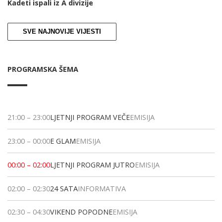
Kadeti ispali iz A divizije
SVE NAJNOVIJE VIJESTI
PROGRAMSKA ŠEMA
21:00
–
23:00
LJETNJI PROGRAM VEČE
EMISIJA
23:00
–
00:00
E GLAM
EMISIJA
00:00
–
02:00
LJETNJI PROGRAM JUTRO
EMISIJA
02:00
–
02:30
24 SATA
INFORMATIVA
02:30
–
04:30
VIKEND POPODNE
EMISIJA