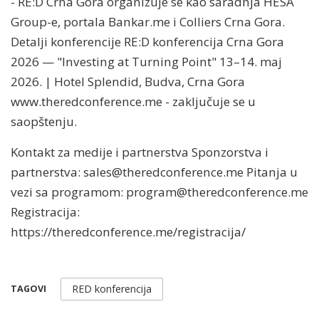
- RE:D Crna Gora organizuje se kao saradnja HESA
Group-e, portala Bankar.me i Colliers Crna Gora.
Detalji konferencije RE:D konferencija Crna Gora
2026 — "Investing at Turning Point" 13–14. maj
2026. | Hotel Splendid, Budva, Crna Gora
www.theredconference.me - zaključuje se u
saopštenju.
Kontakt za medije i partnerstva Sponzorstva i
partnerstva:
sales@theredconference.me
Pitanja u
vezi sa programom:
program@theredconference.me
Registracija:
https://theredconference.me/registracija/
RED konferencija
TAGOVI