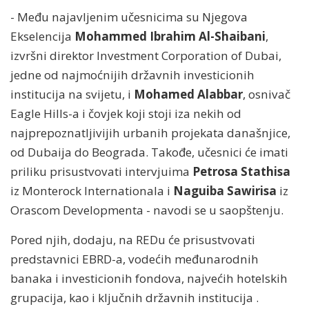
- Među najavljenim učesnicima su Njegova
Ekselencija
Mohammed Ibrahim Al-Shaibani
,
izvršni direktor Investment Corporation of Dubai,
jedne od najmoćnijih državnih investicionih
institucija na svijetu, i
Mohamed Alabbar
, osnivač
Eagle Hills-a i čovjek koji stoji iza nekih od
najprepoznatljivijih urbanih projekata današnjice,
od Dubaija do Beograda. Takođe, učesnici će imati
priliku prisustvovati intervjuima
Petrosa Stathisa
iz Monterock Internationala i
Naguiba Sawirisa
iz
Orascom Developmenta - navodi se u saopštenju.
Pored njih, dodaju, na REDu će prisustvovati
predstavnici EBRD-a, vodećih međunarodnih
banaka i investicionih fondova, najvećih hotelskih
grupacija, kao i ključnih državnih institucija .