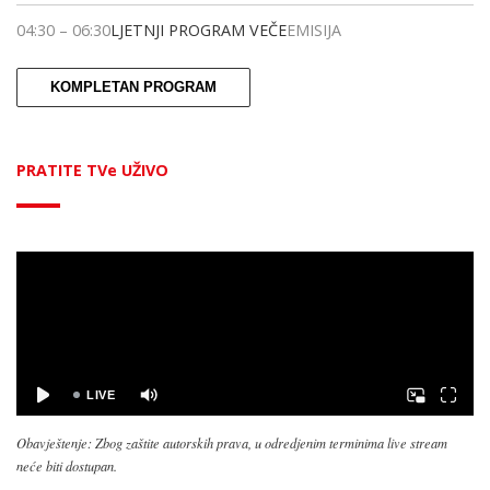
04:30
–
06:30
LJETNJI PROGRAM VEČE
EMISIJA
KOMPLETAN PROGRAM
PRATITE TVe UŽIVO
Obavještenje: Zbog zaštite autorskih prava, u odredjenim terminima live stream
neće biti dostupan.