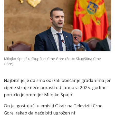
Milojko Spajić u Skupštini Crne Gore (Foto: Skupština Crne
Gore)
Najbitnije je da smo održali obećanje građanima jer
cijene struje neće porasti od januara 2025. godine -
poručio je premijer Milojko Spajić.
On je, gostujući u emisiji Okvir na Televiziji Crne
Gore, rekao da neće biti ugrožen ni