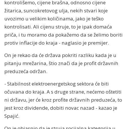
kontrolišemo, cijene brašna, odnosno cijene
žitarica, suncokretovog ulja, nekih stvari koje
uvozimo u velikim količinama, jako je teško
kontrolisati. Ali cijenu struje, to je ipak domaća
priča, i tu moramo da pokažemo da se želimo boriti
protiv inflacije do kraja - naglasio je premijer.
On je rekao da će država pokriti razliku kada je u
pitanju mrežarina, štio znači da je profit državnih
preduzeća održan.
- Stabilnost elektroenergetskog sektora će biti
očuvana do kraja. A s druge strane, nećemo oštetiti
ni državu, jer će kroz profite državnih preduzeća, to
jest kroz dividende, dobiti novac nazad - kazao je
Spajić.
On je objasnio da je struja socijalna kategorija u