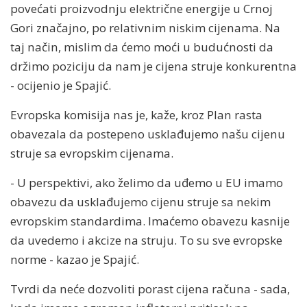
povećati proizvodnju električne energije u Crnoj
Gori značajno, po relativnim niskim cijenama. Na
taj način, mislim da ćemo moći u budućnosti da
držimo poziciju da nam je cijena struje konkurentna
- ocijenio je Spajić.
Evropska komisija nas je, kaže, kroz Plan rasta
obavezala da postepeno usklađujemo našu cijenu
struje sa evropskim cijenama.
- U perspektivi, ako želimo da uđemo u EU imamo
obavezu da usklađujemo cijenu struje sa nekim
evropskim standardima. Imaćemo obavezu kasnije
da uvedemo i akcize na struju. To su sve evropske
norme - kazao je Spajić.
Tvrdi da neće dozvoliti porast cijena računa - sada,