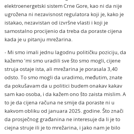
elektroenergetski sistem Crne Gore, kao ni da nije
ugrožena ni nezavisnost regulatora koji je, kako je
istakao, nezavistan od izvršne vlasti i koji je
samostalno procijenio da treba da poraste cijena
kada je u pitanju mrežarina.
- Mi smo imali jednu lagodnu političku poziciju, da
kažemo 'mi smo uradili sve što smo mogli, cijene
struja ostaje ista, ali mrežarina je porasala 3,40
odsto. To smo mogli da uradimo, međutim, znate
da pokušavam da u politici budem onakav kakav
sam kao osoba, i da kažem ono što zaista mislim. A
to je da cijena računa ne smije da poraste ni u
kakvom obliku od januara 2025. godine. Što znači
da prosječnog građanina ne interesuje da li je to
ciejna struje ili je to mrežarina, i jako nam je bilo