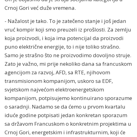
Crnoj Gori već duže vremena.
- Nažalost je tako. To je zatečeno stanje i još jedan
vruć kompir koji smo preuzeli iz prošlosti. Za zemlju
koja proizvodi, i koja ima potencijal da proizvodi
puno električne energije, to i nije toliko strašno.
Samo je strašno što ne proizvodimo dovoljno struje.
Zato je važno, mi prije nekoliko dana sa francuskom
agencijom za razvoj, AFD, sa RTE, njihovom
transmisionom kompanijom, uskoro sa EDF,
svjetskom najvećom elektroenergetskom
kompanijom, potpisujemo kontinuirano sporazume
o saradnji. Nadamo se da ćemo u prvom kvartalu
iduće godine potpisati jedan konkretan sporazum
sa državom Francuskom o konkretnim projektima u
Crnoj Gori, energetskim i infrastrukturnim, koji će