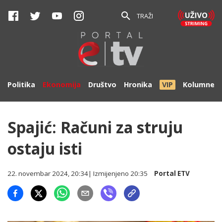
TRAŽI
Politika
Ekonomija
Društvo
Hronika
VIP
Kolumne
Spajić: Računi za struju
ostaju isti
22. novembar 2024, 20:34
| Izmijenjeno
20:35
Portal ETV