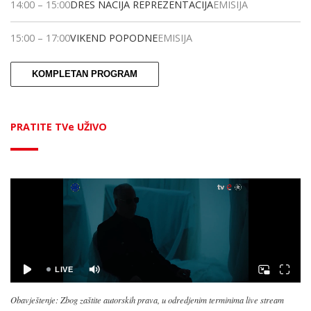
14:00
–
15:00
DRES NACIJA REPREZENTACIJA
EMISIJA
15:00
–
17:00
VIKEND POPODNE
EMISIJA
KOMPLETAN PROGRAM
PRATITE TVe UŽIVO
Obavještenje: Zbog zaštite autorskih prava, u odredjenim terminima live stream