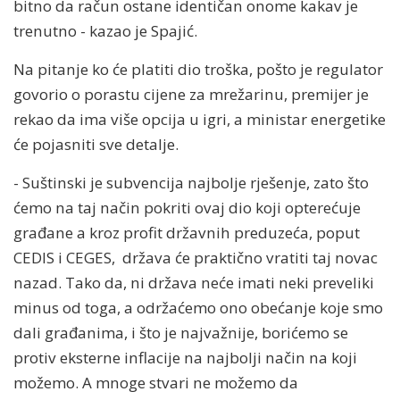
bitno da račun ostane identičan onome kakav je
trenutno - kazao je Spajić.
Na pitanje ko će platiti dio troška, pošto je regulator
govorio o porastu cijene za mrežarinu, premijer je
rekao da ima više opcija u igri, a ministar energetike
će pojasniti sve detalje.
- Suštinski je subvencija najbolje rješenje, zato što
ćemo na taj način pokriti ovaj dio koji opterećuje
građane a kroz profit državnih preduzeća, poput
CEDIS i CEGES, država će praktično vratiti taj novac
nazad. Tako da, ni država neće imati neki preveliki
minus od toga, a održaćemo ono obećanje koje smo
dali građanima, i što je najvažnije, borićemo se
protiv eksterne inflacije na najbolji način na koji
možemo. A mnoge stvari ne možemo da