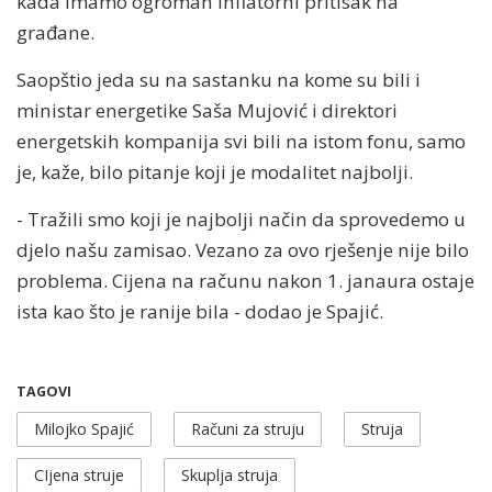
kada imamo ogroman inflatorni pritisak na
građane.
Saopštio jeda su na sastanku na kome su bili i
ministar energetike Saša Mujović i direktori
energetskih kompanija svi bili na istom fonu, samo
je, kaže, bilo pitanje koji je modalitet najbolji.
- Tražili smo koji je najbolji način da sprovedemo u
djelo našu zamisao. Vezano za ovo rješenje nije bilo
problema. Cijena na računu nakon 1. janaura ostaje
ista kao što je ranije bila - dodao je Spajić.
TAGOVI
Milojko Spajić
Računi za struju
Struja
CIjena struje
Skuplja struja