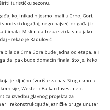
širiti turističku sezonu.
aj koji nikad nijesmo imali u Crnoj Gori.
sportski događaj, nego najveći događaj iz
ikad imala. Mislim da treba svi da smo jako
aj - rekao je Radulović.
ra bila da Crna Gora bude jedna od etapa, ali
a da ipak bude domaćin finala, što je, kako
ja je ključno čvorište za nas. Stoga smo u
e komisije, Western Balkan Investment
nt za izvedbu glavnog projekta za
ar i rekonstrukciju željezničke pruge unutar