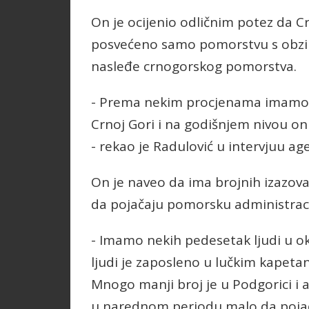
On je ocijenio odličnim potez da 
posvećeno samo pomorstvu s obziro
nasleđe crnogorskog pomorstva.
- Prema nekim procjenama imamo n
Crnoj Gori i na godišnjem nivou on
- rekao je Radulović u intervjuu ag
On je naveo da ima brojnih izazova u
da pojačaju pomorsku administraci
- Imamo nekih pedesetak ljudi u ok
ljudi je zaposleno u lučkim kapeta
Mnogo manji broj je u Podgorici i a
u narednom periodu malo da pojač