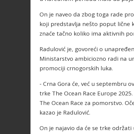
On je naveo da zbog toga rade pr
koji predstavlja nešto poput lične
znaće tačno koliko ima aktivnih po
Radulović je, govoreći o unapređe
Ministarstvo ambiciozno radi na un
promociji crnogorskih luka.
- Crna Gora će, već u septembru ove
trke The Ocean Race Europe 2025. Š
The Ocean Race za pomorstvo. Oček
kazao je Radulović.
On je najavio da će se trke održat