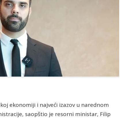
koj ekonomiji i najveći izazov u narednom
tracije, saopštio je resorni ministar, Filip