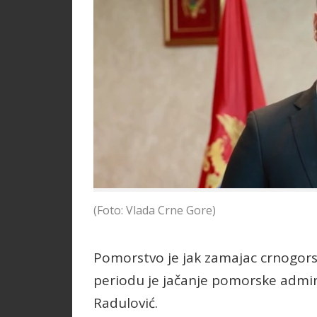
(Foto: Vlada Crne Gore)
Pomorstvo je jak zamajac crnogors
periodu je jačanje pomorske adminis
Radulović.