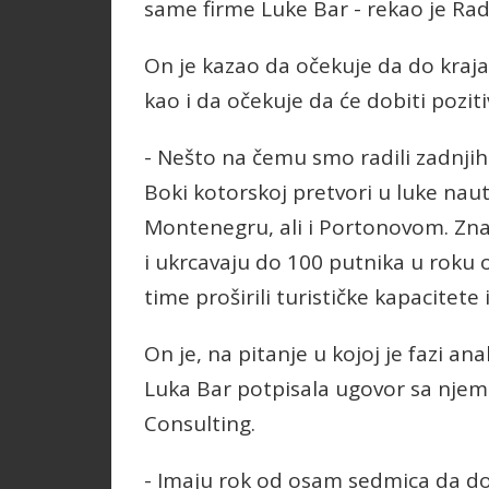
same firme Luke Bar - rekao je Rad
On je kazao da očekuje da do kraja j
kao i da očekuje da će dobiti poziti
- Nešto na čemu smo radili zadnjih 
Boki kotorskoj pretvori u luke nau
Montenegru, ali i Portonovom. Znač
i ukrcavaju do 100 putnika u roku o
time proširili turističke kapacitete
On je, na pitanje u kojoj je fazi an
Luka Bar potpisala ugovor sa nj
Consulting.
- Imaju rok od osam sedmica da dost