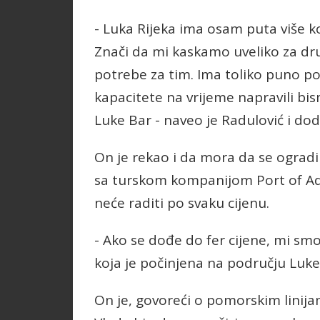
- Luka Rijeka ima osam puta više 
Znači da mi kaskamo uveliko za dr
potrebe za tim. Ima toliko puno po
kapacitete na vrijeme napravili bis
Luke Bar - naveo je Radulović i dod
On je rekao i da mora da se ogradi 
sa turskom kompanijom Port of Adri
neće raditi po svaku cijenu.
- Ako se dođe do fer cijene, mi s
koja je počinjena na području Luke 
On je, govoreći o pomorskim linijam