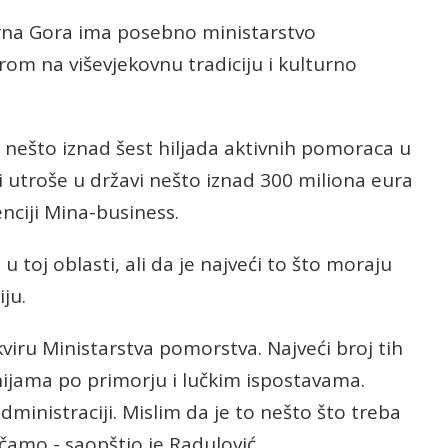
Crna Gora ima posebno ministarstvo
m na viševjekovnu tradiciju i kulturno
ešto iznad šest hiljada aktivnih pomoraca u
i utroše u državi nešto iznad 300 miliona eura
enciji Mina-business.
 toj oblasti, ali da je najveći to što moraju
ju.
viru Ministarstva pomorstva. Najveći broj tih
nijama po primorju i lučkim ispostavama.
dministraciji. Mislim da je to nešto što treba
amo - saopštio je Radulović.