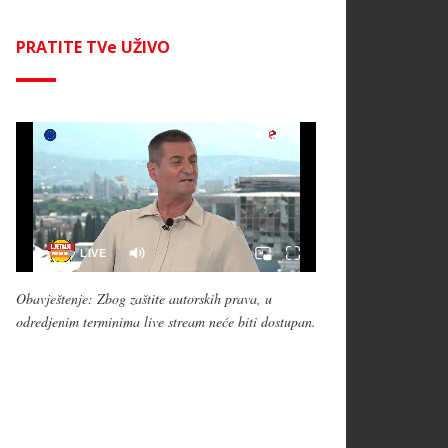
PRATITE TVe UŽIVO
Obavještenje: Zbog zaštite autorskih prava, u
odredjenim terminima live stream neće biti dostupan.