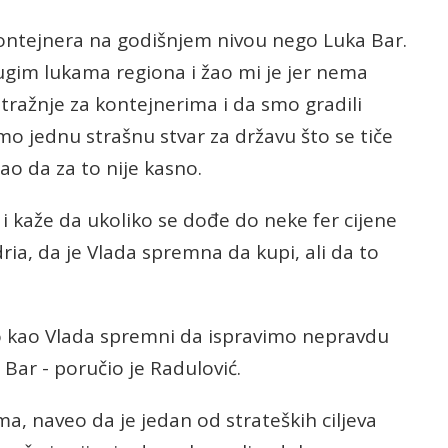
kontejnera na godišnjem nivou nego Luka Bar.
ugim lukama regiona i žao mi je jer nema
tražnje za kontejnerima i da smo gradili
mo jednu strašnu stvar za državu što se tiče
ao da za to nije kasno.
i kaže da ukoliko se dođe do neke fer cijene
a, da je Vlada spremna da kupi, ali da to
mo kao Vlada spremni da ispravimo nepravdu
Bar - poručio je Radulović.
a, naveo da je jedan od strateških ciljeva