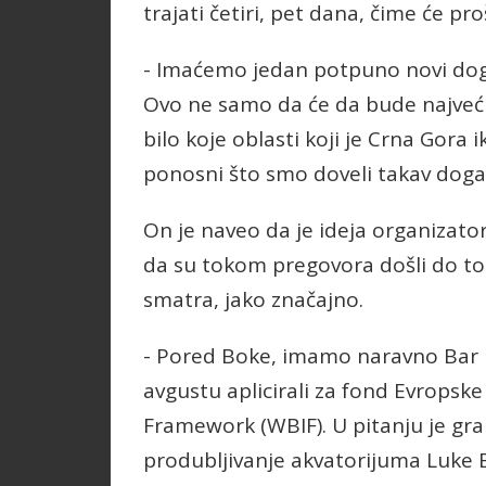
trajati četiri, pet dana, čime će pro
- Imaćemo jedan potpuno novi događ
Ovo ne samo da će da bude najveći 
bilo koje oblasti koji je Crna Gora 
ponosni što smo doveli takav događ
On je naveo da je ideja organizato
da su tokom pregovora došli do tog
smatra, jako značajno.
- Pored Boke, imamo naravno Bar ko
avgustu aplicirali za fond Evropsk
Framework (WBIF). U pitanju je gra
produbljivanje akvatorijuma Luke B