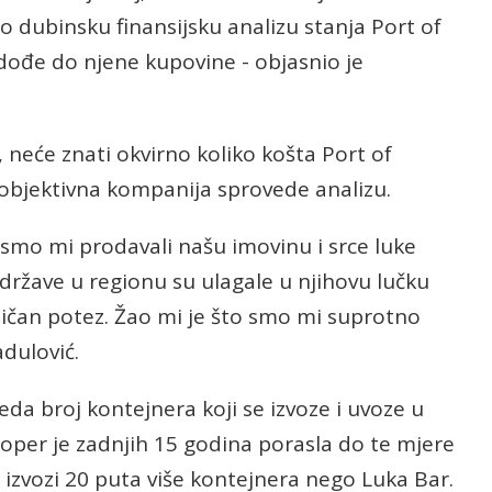
o dubinsku finansijsku analizu stanja Port of
 dođe do njene kupovine - objasnio je
, neće znati okvirno koliko košta Port of
 objektivna kompanija sprovede analizu.
smo mi prodavali našu imovinu i srce luke
države u regionu su ulagale u njihovu lučku
dličan potez. Žao mi je što smo mi suprotno
adulović.
da broj kontejnera koji se izvoze i uvoze u
oper je zadnjih 15 godina porasla do te mjere
 izvozi 20 puta više kontejnera nego Luka Bar.