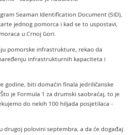
ogram Seaman Identification Document (SID),
 karte jednog pomorca i kad se to uspostavi,
moraca u Crnoj Gori.
nju pomorske infrastrukture, rekao da
aređenju infrastrukturnih kapaciteta i
 godine, biti domaćin finala jedriličanske
to je Formula 1 za drumski saobraćaj, to je
ujemo do nekih 100 hiljada posjetilaca -
i u drugoj polovini septembra, a da će događaj