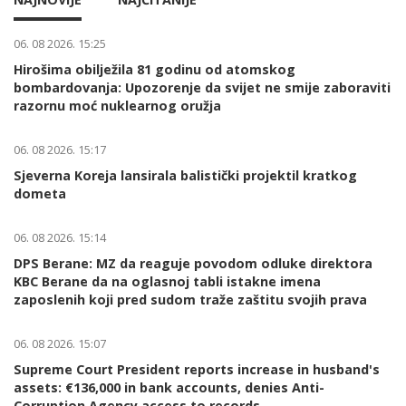
06. 08 2026. 15:25
Hirošima obilježila 81 godinu od atomskog
bombardovanja: Upozorenje da svijet ne smije zaboraviti
razornu moć nuklearnog oružja
06. 08 2026. 15:17
Sjeverna Koreja lansirala balistički projektil kratkog
dometa
06. 08 2026. 15:14
DPS Berane: MZ da reaguje povodom odluke direktora
KBC Berane da na oglasnoj tabli istakne imena
zaposlenih koji pred sudom traže zaštitu svojih prava
06. 08 2026. 15:07
Supreme Court President reports increase in husband's
assets: €136,000 in bank accounts, denies Anti-
Corruption Agency access to records