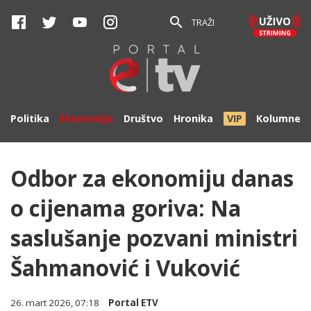
TRAŽI
Politika
Ekonomija
Društvo
Hronika
VIP
Kolumne
Odbor za ekonomiju danas
o cijenama goriva: Na
saslušanje pozvani ministri
Šahmanović i Vuković
26. mart 2026, 07:18
Portal ETV