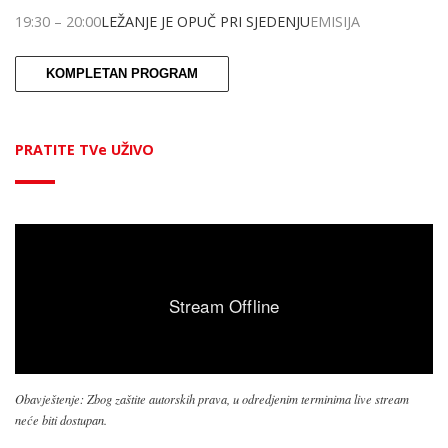
19:30
–
20:00
LEŽANJE JE OPUČ PRI SJEDENJU
EMISIJA
KOMPLETAN PROGRAM
PRATITE TVe UŽIVO
Obavještenje: Zbog zaštite autorskih prava, u odredjenim terminima live stream
neće biti dostupan.