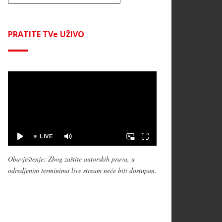
PRATITE TVe UŽIVO
Obavještenje: Zbog zaštite autorskih prava, u
odredjenim terminima live stream neće biti dostupan.