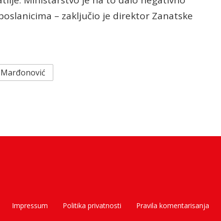
lije. Ministarstvo je na to dalo negativno
 poslanicima – zaključio je direktor Zanatske
 Marđonović
Impressum
Politika privatnosti
Pravila komentarisanja