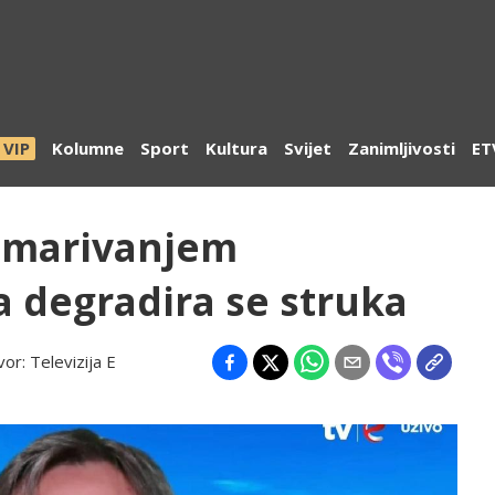
VIP
Kolumne
Sport
Kultura
Svijet
Zanimljivosti
ET
emarivanjem
a degradira se struka
vor:
Televizija E