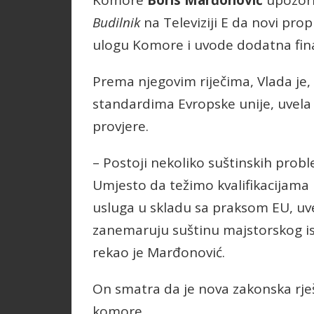
Komore
Boris Marđonović
upozori
Budilnik
na Televiziji E da novi prop
ulogu Komore i uvode dodatna finan
Prema njegovim riječima, Vlada je, 
standardima Evropske unije, uvela
provjere.
– Postoji nekoliko suštinskih proble
Umjesto da težimo kvalifikacijam
usluga u skladu sa praksom EU, uve
zanemaruju suštinu majstorskog is
rekao je Marđonović.
On smatra da je nova zakonska rje
komore.