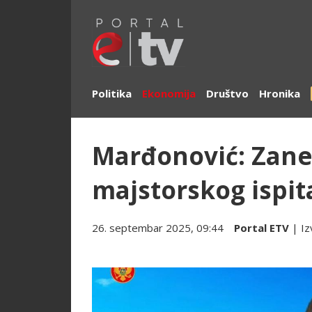
Politika
Ekonomija
Društvo
Hronika
Marđonović: Zan
majstorskog ispit
26. septembar 2025, 09:44
Portal ETV
| Iz