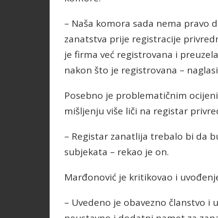
– Naša komora sada nema pravo da 
zanatstva prije registracije privre
je firma već registrovana i preuzel
nakon što je registrovana – naglas
Posebno je problematičnim ocijenio
mišljenju više liči na registar pri
– Registar zanatlija trebalo bi da 
subjekata – rekao je on.
Marđonović je kritikovao i uvođenj
– Uvedeno je obavezno članstvo i u 