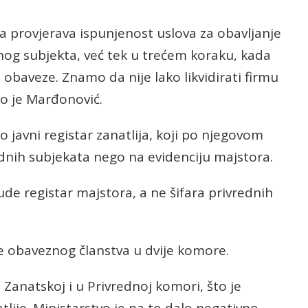
provjerava ispunjenost uslova za obavljanje
dnog subjekta, već tek u trećem koraku, kada
a obaveze. Znamo da nije lako likvidirati firmu
io je Marđonović.
 javni registar zanatlija, koji po njegovom
vrednih subjekata nego na evidenciju majstora.
bude registar majstora, a ne šifara privrednih
e obaveznog članstva u dvije komore.
Zanatskoj i u Privrednoj komori, što je