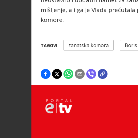
neustavno i dodatni namet za zanat
mišljenje, ali ga je Vlada prećutala
komore.
zanatska komora
Boris
TAGOVI