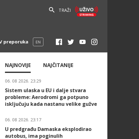
TRAŽI
V preporuka
EN
NAJNOVIJE
NAJČITANIJE
06. 08 2026. 23:29
Sistem ulaska u EU i dalje stvara
probleme: Aerodromi ga potpuno
isključuju kada nastanu velike gužve
06. 08 2026. 23:17
U predgrađu Damaska eksplodirao
autobus, ima poginulih