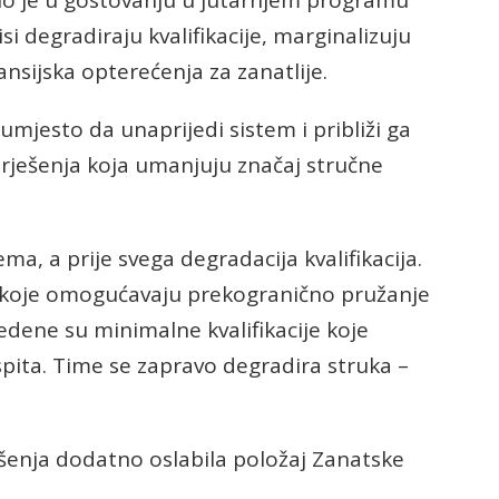
o je u gostovanju u jutarnjem programu
isi degradiraju kvalifikacije, marginalizuju
sijska opterećenja za zanatlije.
umjesto da unaprijedi sistem i približi ga
 rješenja koja umanjuju značaj stručne
ma, a prije svega degradacija kvalifikacija.
a koje omogućavaju prekogranično pružanje
dene su minimalne kvalifikacije koje
pita. Time se zapravo degradira struka –
šenja dodatno oslabila položaj Zanatske