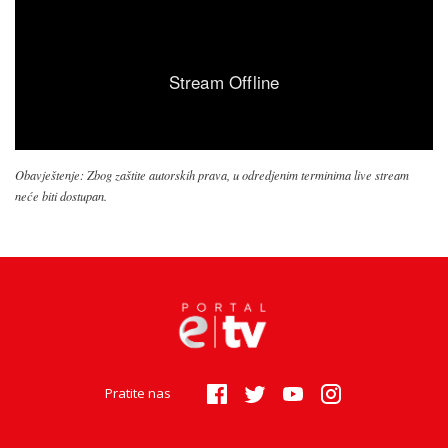
Obavještenje: Zbog zaštite autorskih prava, u odredjenim terminima live stream
neće biti dostupan.
Pratite nas