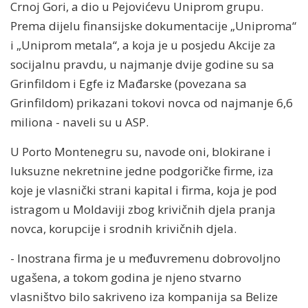
Crnoj Gori, a dio u Pejovićevu Uniprom grupu.
Prema dijelu finansijske dokumentacije „Uniproma“
i „Uniprom metala“, a koja je u posjedu Akcije za
socijalnu pravdu, u najmanje dvije godine su sa
Grinfildom i Egfe iz Mađarske (povezana sa
Grinfildom) prikazani tokovi novca od najmanje 6,6
miliona - naveli su u ASP.
U Porto Montenegru su, navode oni, blokirane i
luksuzne nekretnine jedne podgoričke firme, iza
koje je vlasnički strani kapital i firma, koja je pod
istragom u Moldaviji zbog krivičnih djela pranja
novca, korupcije i srodnih krivičnih djela.
- Inostrana firma je u međuvremenu dobrovoljno
ugašena, a tokom godina je njeno stvarno
vlasništvo bilo sakriveno iza kompanija sa Belize