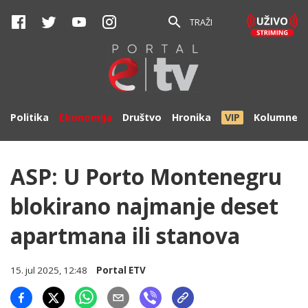
TRAŽI
Politika
Ekonomija
Društvo
Hronika
VIP
Kolumne
ASP: U Porto Montenegru
blokirano najmanje deset
apartmana ili stanova
15. jul 2025, 12:48
Portal ETV