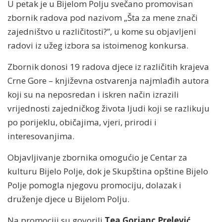
U petak je u Bijelom Polju svečano promovisan
zbornik radova pod nazivom „Šta za mene znači
zajedništvo u različitosti?”, u kome su objavljeni
radovi iz užeg izbora sa istoimenog konkursa.
Zbornik donosi 19 radova djece iz različitih krajeva
Crne Gore – književna ostvarenja najmlađih autora
koji su na neposredan i iskren način izrazili
vrijednosti zajedničkog života ljudi koji se razlikuju
po porijeklu, običajima, vjeri, prirodi i
interesovanjima.
Objavljivanje zbornika omogućio je Centar za
kulturu Bijelo Polje, dok je Skupština opštine Bijelo
Polje pomogla njegovu promociju, dolazak i
druženje djece u Bijelom Polju.
Na promociji su govorili
Tea Gorjanc Prelević,