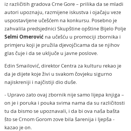
iz različitih gradova Crne Gore – prilika da se mladi
autori upoznaju, razmijene iskustva i ojačaju veze
uspostavljene učešćem na konkursu. Posebno je
zahvalila predsjednici Skupštine opštine Bijelo Polje
Selmi Omerović
na učešću u promociji zbornika i
primjeru koji je pružila djevojčicama da se njihov
glas čuje i da se uključe u javne poslove.
Edin Smailović, direktor Centra za kulturu rekao je
da je dijete koje živi u svakom čovjeku sigurno
najiskreniji i najčistiji dio duše.
- Upravo zato ovaj zbornik nije samo lijepa knjiga –
on je i poruka i pouka svima nama da su različitosti
tu da bismo se upoznavali, i da bi ova naša bašta
što se Crnom Gorom zove bila šarenija i ljepša -
kazao je on.