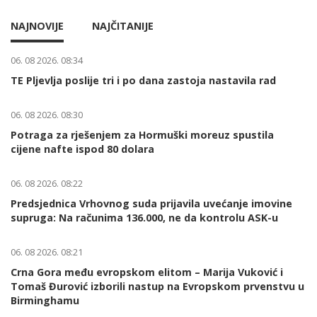
NAJNOVIJE
NAJČITANIJE
06. 08 2026. 08:34
TE Pljevlja poslije tri i po dana zastoja nastavila rad
06. 08 2026. 08:30
Potraga za rješenjem za Hormuški moreuz spustila
cijene nafte ispod 80 dolara
06. 08 2026. 08:22
Predsjednica Vrhovnog suda prijavila uvećanje imovine
supruga: Na računima 136.000, ne da kontrolu ASK-u
06. 08 2026. 08:21
Crna Gora među evropskom elitom – Marija Vuković i
Tomaš Đurović izborili nastup na Evropskom prvenstvu u
Birminghamu