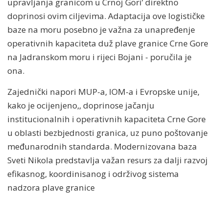
upravljanja granicom u Crnoj Gori’ direktno
doprinosi ovim ciljevima. Adaptacija ove logističke
baze na moru posebno je važna za unapređenje
operativnih kapaciteta duž plave granice Crne Gore
na Jadranskom moru i rijeci Bojani - poručila je
ona.
Zajednički napori MUP-a, IOM-a i Evropske unije,
kako je ocijenjeno,, doprinose jačanju
institucionalnih i operativnih kapaciteta Crne Gore
u oblasti bezbjednosti granica, uz puno poštovanje
međunarodnih standarda. Modernizovana baza
Sveti Nikola predstavlja važan resurs za dalji razvoj
efikasnog, koordinisanog i održivog sistema
nadzora plave granice