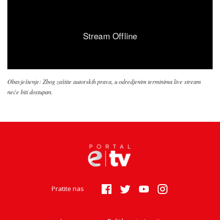
Obavještenje: Zbog zaštite autorskih prava, u odredjenim terminima live stream
neće biti dostupan.
Pratite nas