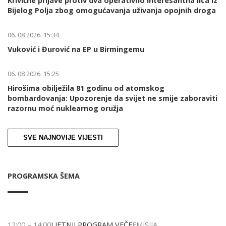
Krivične prijave protiv dva operativno interesantna lica iz
Bijelog Polja zbog omogućavanja uživanja opojnih droga
06. 08 2026. 15:34
Vuković i Đurović na EP u Birmingemu
06. 08 2026. 15:25
Hirošima obilježila 81 godinu od atomskog
bombardovanja: Upozorenje da svijet ne smije zaboraviti
razornu moć nuklearnog oružja
SVE NAJNOVIJE VIJESTI
PROGRAMSKA ŠEMA
12:00
–
14:00
LJETNJI PROGRAM VEČE
EMISIJA