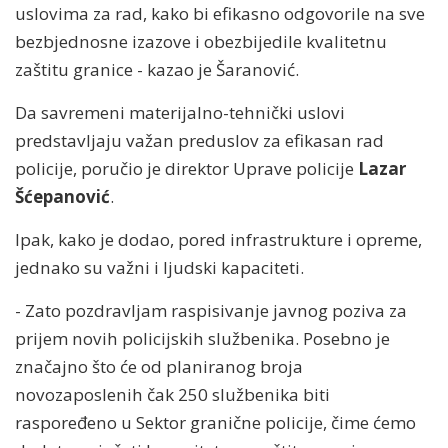
uslovima za rad, kako bi efikasno odgovorile na sve
bezbjednosne izazove i obezbijedile kvalitetnu
zaštitu granice - kazao je Šaranović.
Da savremeni materijalno-tehnički uslovi
predstavljaju važan preduslov za efikasan rad
policije, poručio je direktor Uprave policije
Lazar
Šćepanović
.
Ipak, kako je dodao, pored infrastrukture i opreme,
jednako su važni i ljudski kapaciteti.
- Zato pozdravljam raspisivanje javnog poziva za
prijem novih policijskih službenika. Posebno je
značajno što će od planiranog broja
novozaposlenih čak 250 službenika biti
raspoređeno u Sektor granične policije, čime ćemo