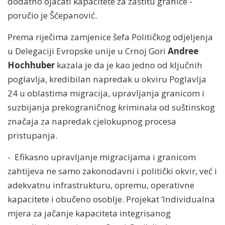
dodatno ojačati kapacitete za zaštitu granice -
poručio je Šćepanović.
Prema riječima zamjenice šefa Političkog odjeljenja
u Delegaciji Evropske unije u Crnoj Gori
Andree
Hochhuber
kazala je da je kao jedno od ključnih
poglavlja, kredibilan napredak u okviru Poglavlja
24 u oblastima migracija, upravljanja granicom i
suzbijanja prekograničnog kriminala od suštinskog
značaja za napredak cjelokupnog procesa
pristupanja.
- Efikasno upravljanje migracijama i granicom
zahtijeva ne samo zakonodavni i politički okvir, već i
adekvatnu infrastrukturu, opremu, operativne
kapacitete i obučeno osoblje. Projekat ‘Individualna
mjera za jačanje kapaciteta integrisanog