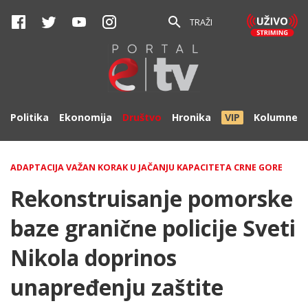
TRAŽI
Politika
Ekonomija
Društvo
Hronika
VIP
Kolumne
ADAPTACIJA VAŽAN KORAK U JAČANJU KAPACITETA CRNE GORE
Rekonstruisanje pomorske
baze granične policije Sveti
Nikola doprinos
unapređenju zaštite