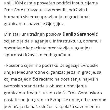
uniji. IOM ostaje posvećen podršci institucijama
Crne Gore u razvoju savremenih, održivih i
humanih sistema upravljanja migracijama i
granicama - naveo je Gjorgijev.
Ministar unutrašnjih poslova
Danilo Šaranović
ocijenio je da ulaganje u infrastrukturu, opremu i
operativne kapacitete predstavlja ulaganje u
sigurnost države i njenih građana.
- Posebno cijenimo podršku Delegacije Evropske
unije i Međunarodne organizacije za migracije, sa
kojima zajednički radimo na dostizanju najviših
evropskih standarda u oblasti upravljanja
granicama. Imajući u vidu da će Crna Gora uskoro
postati spoljna granica Evropske unije, od izuzetnog
je značaja da naše službe raspolažu savremenim