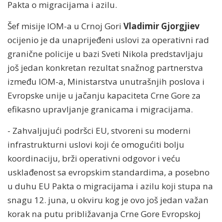
Pakta o migracijama i azilu.
Šef misije IOM-a u Crnoj Gori
Vladimir Gjorgjiev
ocijenio je da unaprijeđeni uslovi za operativni rad
granične policije u bazi Sveti Nikola predstavljaju
još jedan konkretan rezultat snažnog partnerstva
između IOM-a, Ministarstva unutrašnjih poslova i
Evropske unije u jačanju kapaciteta Crne Gore za
efikasno upravljanje granicama i migracijama.
- Zahvaljujući podršci EU, stvoreni su moderni
infrastrukturni uslovi koji će omogućiti bolju
koordinaciju, brži operativni odgovor i veću
usklađenost sa evropskim standardima, a posebno
u duhu EU Pakta o migracijama i azilu koji stupa na
snagu 12. juna, u okviru kog je ovo još jedan važan
korak na putu približavanja Crne Gore Evropskoj