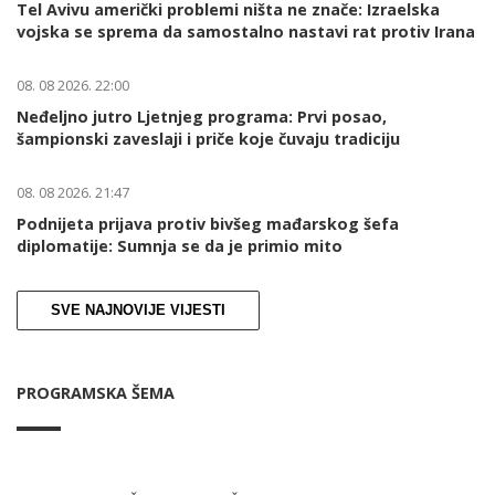
Tel Avivu američki problemi ništa ne znače: Izraelska
vojska se sprema da samostalno nastavi rat protiv Irana
08. 08 2026. 22:00
Neđeljno jutro Ljetnjeg programa: Prvi posao,
šampionski zaveslaji i priče koje čuvaju tradiciju
08. 08 2026. 21:47
Podnijeta prijava protiv bivšeg mađarskog šefa
diplomatije: Sumnja se da je primio mito
SVE NAJNOVIJE VIJESTI
PROGRAMSKA ŠEMA