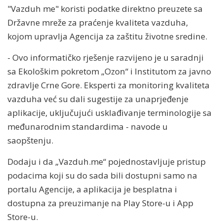
"Vazduh me" koristi podatke direktno preuzete sa
Državne mreže za praćenje kvaliteta vazduha,
kojom upravlja Agencija za zaštitu životne sredine.
- Ovo informatičko rješenje razvijeno je u saradnji
sa Ekološkim pokretom „Ozon“ i Institutom za javno
zdravlje Crne Gore. Eksperti za monitoring kvaliteta
vazduha već su dali sugestije za unaprjeđenje
aplikacije, uključujući usklađivanje terminologije sa
međunarodnim standardima - navode u
saopštenju.
Dodaju i da „Vazduh.me“ pojednostavljuje pristup
podacima koji su do sada bili dostupni samo na
portalu Agencije, a aplikacija je besplatna i
dostupna za preuzimanje na Play Store-u i App
Store-u.