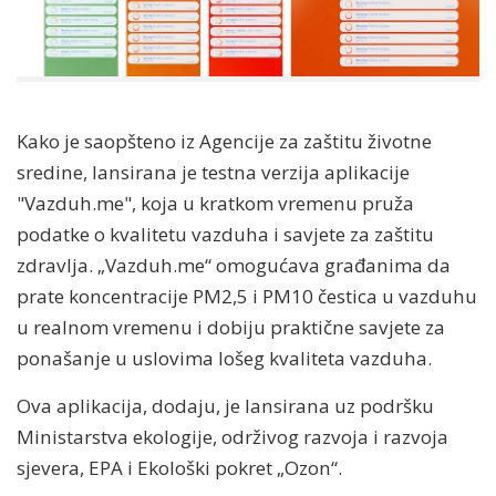
Kako je saopšteno iz Agencije za zaštitu životne
sredine, lansirana je testna verzija aplikacije
"Vazduh.me", koja u kratkom vremenu pruža
podatke o kvalitetu vazduha i savjete za zaštitu
zdravlja. „Vazduh.me“ omogućava građanima da
prate koncentracije PM2,5 i PM10 čestica u vazduhu
u realnom vremenu i dobiju praktične savjete za
ponašanje u uslovima lošeg kvaliteta vazduha.
Ova aplikacija, dodaju, je lansirana uz podršku
Ministarstva ekologije, održivog razvoja i razvoja
sjevera, EPA i Ekološki pokret „Ozon“.