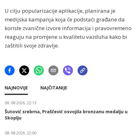
U cilju popularizacije aplikacije, planirana je
medijska kampanja koja će podstaći građane da
koriste zvanične izvore informacija i pravovremeno
reaguju na promjene u kvalitetu vazduha kako bi
zaštitili svoje zdravlje.
NAJNOVIJE
NAJČITANIJE
08. 08 2026. 22:13
Šutović srebrna, Praščević osvojila bronzanu medalju u
Skoplju
08. 08 2026. 22:00