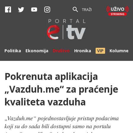
TRAŽI
Politika
Ekonomija
Društvo
Hronika
VIP
Kolumne
Pokrenuta aplikacija
„Vazduh.me“ za praćenje
kvaliteta vazduha
„Vazduh.me“ pojednostavljuje pristup podacima
koji su do sada bili dostupni samo na portalu