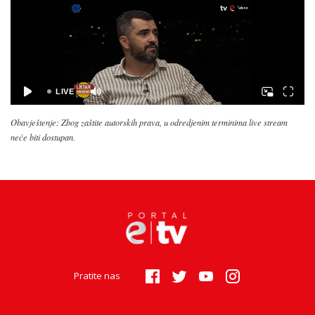
Obavještenje: Zbog zaštite autorskih prava, u odredjenim terminima live stream
neće biti dostupan.
Pratite nas