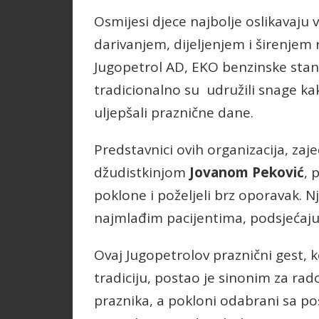
Osmijesi djece najbolje oslikavaju
darivanjem, dijeljenjem i širenjem
Jugopetrol AD, EKO benzinske stani
tradicionalno su udružili snage kak
uljepšali praznične dane.
Predstavnici ovih organizacija, za
džudistkinjom
Jovanom Peković
, 
poklone i poželjeli brz oporavak. N
najmlađim pacijentima, podsjećajuć
Ovaj Jugopetrolov praznični gest, 
tradiciju, postao je sinonim za ra
praznika, a pokloni odabrani sa p