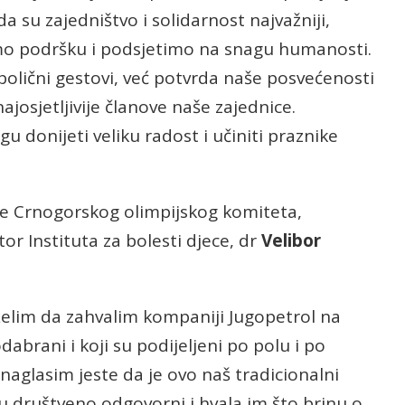
 su zajedništvo i solidarnost najvažniji,
mo podršku i podsjetimo na snagu humanosti.
bolični gestovi, već potvrda naše posvećenosti
ajosjetljivije članove naše zajednice.
 donijeti veliku radost i učiniti praznike
 Crnogorskog olimpijskog komiteta,
tor Instituta za bolesti djece, dr
Velibor
, želim da zahvalim kompaniji Jugopetrol na
dabrani i koji su podijeljeni po polu i po
naglasim jeste da je ovo naš tradicionalni
su društveno odgovorni i hvala im što brinu o