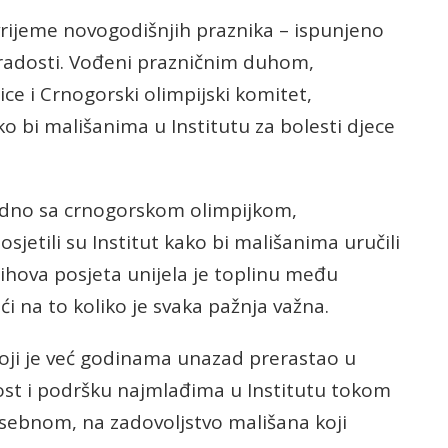
 vrijeme novogodišnjih praznika – ispunjeno
 radosti. Vođeni prazničnim duhom,
ce i Crnogorski olimpijski komitet,
o bi mališanima u Institutu za bolesti djece
jedno sa crnogorskom olimpijkom,
posjetili su Institut kako bi mališanima uručili
jihova posjeta unijela je toplinu među
i na to koliko je svaka pažnja važna.
koji je već godinama unazad prerastao u
dost i podršku najmlađima u Institutu tokom
osebnom, na zadovoljstvo mališana koji