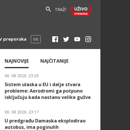
TRAŽI
V preporuka
EN
NAJNOVIJE
NAJČITANIJE
06. 08 2026. 23:29
Sistem ulaska u EU i dalje stvara
probleme: Aerodromi ga potpuno
isključuju kada nastanu velike gužve
06. 08 2026. 23:17
U predgrađu Damaska eksplodirao
autobus, ima poginulih