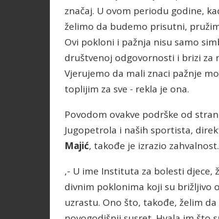
značaj. U ovom periodu godine, kada
želimo da budemo prisutni, pruži
Ovi pokloni i pažnja nisu samo sim
društvenoj odgovornosti i brizi za n
Vjerujemo da mali znaci pažnje mogu
toplijim za sve
-
rekla je ona.
Povodom ovakve podrške od strane
Jugopetrola i naših sportista, direk
Majić
, takođe je izrazio zahvalnost.
,- U ime Instituta za bolesti djece
divnim poklonima koji su brižljivo o
uzrastu. Ono što, takođe, želim da 
novogodišnji susret. Hvala im što 