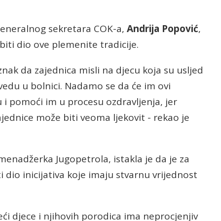
 Generalnog sekretara COK-a,
Andrija
Popović
,
biti dio ove plemenite tradicije.
znak da zajednica misli na djecu koja su usljed
vedu u bolnici. Nadamo se da će im ovi
u i pomoći im u procesu ozdravljenja, jer
ajednice može biti veoma ljekovit - rekao je
menadžerka Jugopetrola, istakla je da je za
 dio inicijativa koje imaju stvarnu vrijednost
reći djece i njihovih porodica ima neprocjenjiv