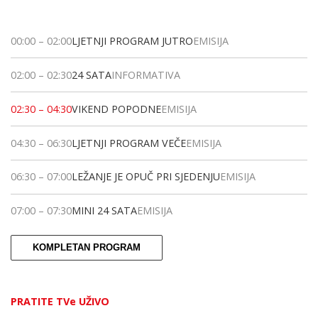
00:00
–
02:00
LJETNJI PROGRAM JUTRO
EMISIJA
02:00
–
02:30
24 SATA
INFORMATIVA
02:30
–
04:30
VIKEND POPODNE
EMISIJA
04:30
–
06:30
LJETNJI PROGRAM VEČE
EMISIJA
06:30
–
07:00
LEŽANJE JE OPUČ PRI SJEDENJU
EMISIJA
07:00
–
07:30
MINI 24 SATA
EMISIJA
KOMPLETAN PROGRAM
PRATITE TVe UŽIVO