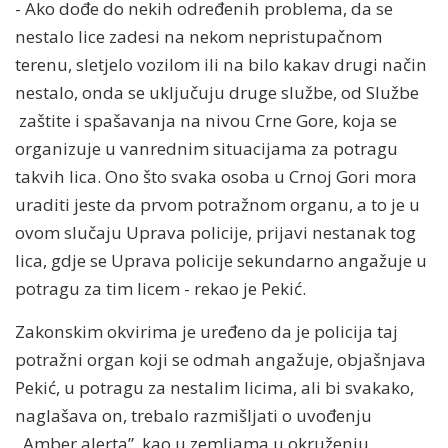
- Ako dođe do nekih određenih problema, da se
nestalo lice zadesi na nekom nepristupačnom
terenu, sletjelo vozilom ili na bilo kakav drugi način
nestalo, onda se uključuju druge službe, od Službe
zaštite i spašavanja na nivou Crne Gore, koja se
organizuje u vanrednim situacijama za potragu
takvih lica. Ono što svaka osoba u Crnoj Gori mora
uraditi jeste da prvom potražnom organu, a to je u
ovom slučaju Uprava policije, prijavi nestanak tog
lica, gdje se Uprava policije sekundarno angažuje u
potragu za tim licem - rekao je Pekić.
Zakonskim okvirima je uređeno da je policija taj
potražni organ koji se odmah angažuje, objašnjava
Pekić, u potragu za nestalim licima, ali bi svakako,
naglašava on, trebalo razmišljati o uvođenju
,,Amber alerta”, kao u zemljama u okruženju.