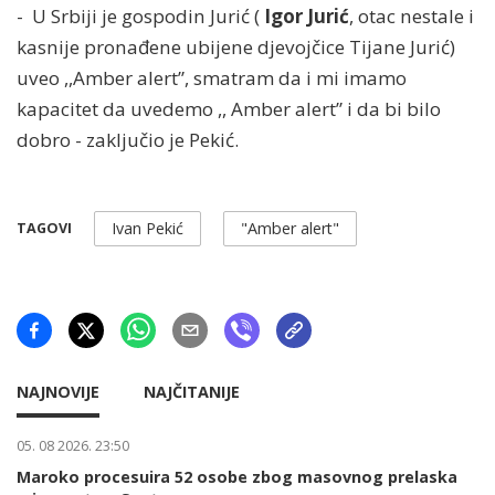
- U Srbiji je gospodin Jurić (
Igor Jurić
, otac nestale i
kasnije pronađene ubijene djevojčice Tijane Jurić)
uveo ,,Amber alert”, smatram da i mi imamo
kapacitet da uvedemo ,, Amber alert” i da bi bilo
dobro - zaključio je Pekić.
Ivan Pekić
"Amber alert"
TAGOVI
NAJNOVIJE
NAJČITANIJE
05. 08 2026. 23:50
Maroko procesuira 52 osobe zbog masovnog prelaska