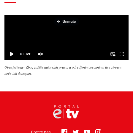
Obavještenje: Zbog zaštite autorskih prava, u odredjenim terminima live stream
neće biti dostupan.
Pratite nas