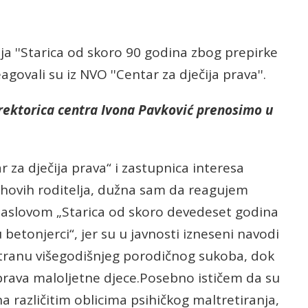
a ''Starica od skoro 90 godina zbog prepirke
agovali su iz NVO ''Centar za dječija prava''.
irektorica centra Ivona Pavković prenosimo u
 za dječija prava“ i zastupnica interesa
hovih roditelja, dužna sam da reagujem
aslovom „Starica od skoro devedeset godina
betonjerci“, jer su u javnosti izneseni navodi
u stranu višegodišnjeg porodičnog sukoba, dok
prava maloljetne djece.Posebno ističem da su
 različitim oblicima psihičkog maltretiranja,