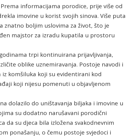
 Prema informacijama porodice, prije više od
ekla imovine u korist svojih sinova. Više puta
sa znatno boljim uslovima za život, što je
eđen majstor za izradu kupatila u prostoru
odinama trpi kontinuirana prijavljivanja,
različite oblike uznemiravanja. Postoje navodi i
iz komšiluka koji su evidentirani kod
ađaji koji nijesu pomenuti u objavljenom
na dolazilo do uništavanja biljaka i imovine u
kojima su dodatno narušavani porodični
ca da su djeca bila izložena svakodnevnim
om ponašanju, o čemu postoje svjedoci i