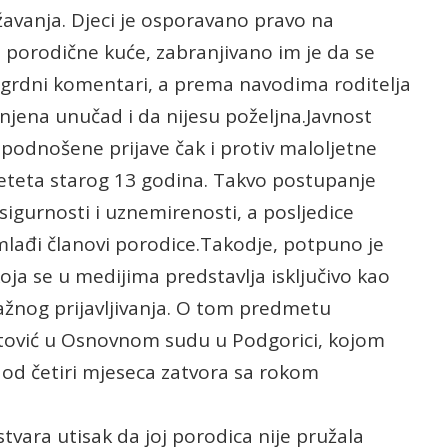
žavanja. Djeci je osporavano pravo na
a porodične kuće, zabranjivano im je da se
pogrdni komentari, a prema navodima roditelja
 njena unučad i da nijesu poželjna.Javnost
podnošene prijave čak i protiv maloljetne
 djeteta starog 13 godina. Takvo postupanje
esigurnosti i uznemirenosti, a posljedice
lađi članovi porodice.Takodje, potpuno je
koja se u medijima predstavlja isključivo kao
žnog prijavljivanja. O tom predmetu
matović u Osnovnom sudu u Podgorici, kojom
 od četiri mjeseca zatvora sa rokom
stvara utisak da joj porodica nije pružala