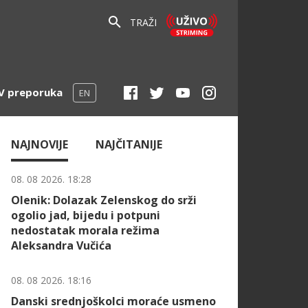
TRAŽI
V preporuka
EN
NAJNOVIJE
NAJČITANIJE
08. 08 2026. 18:28
Olenik: Dolazak Zelenskog do srži
ogolio jad, bijedu i potpuni
nedostatak morala režima
Aleksandra Vučića
08. 08 2026. 18:16
Danski srednjoškolci moraće usmeno