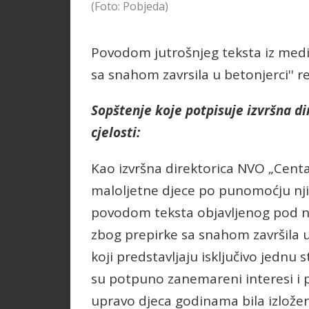
(Foto: Pobjeda)
Povodom jutrošnjeg teksta iz medij
sa snahom zavrsila u betonjerci'' re
Sopštenje koje potpisuje izvršna d
cjelosti:
Kao izvršna direktorica NVO „Centar
maloljetne djece po punomoćju nji
povodom teksta objavljenog pod n
zbog prepirke sa snahom završila u 
koji predstavljaju isključivo jedn
su potpuno zanemareni interesi i 
upravo djeca godinama bila izložena