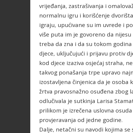
vrijeđanja, zastrašivanja i omalova
normalnu igru i korišćenje dvorišt
igraju, upućivane su im uvrede i 
više puta im je govoreno da nijesu
treba da zna i da su tokom godina 
djece, uključujući i prijavu protiv
kod djece izaziva osjećaj straha, n
takvog ponašanja trpe upravo najm
izostavljena činjenica da je osoba 
žrtva pravosnažno osuđena zbog la
odlučivala je sutkinja Larisa Sta
prilikom je izrečena uslovna osuda
provjeravanja od jedne godine.
Dalje, netačni su navodi kojima se 