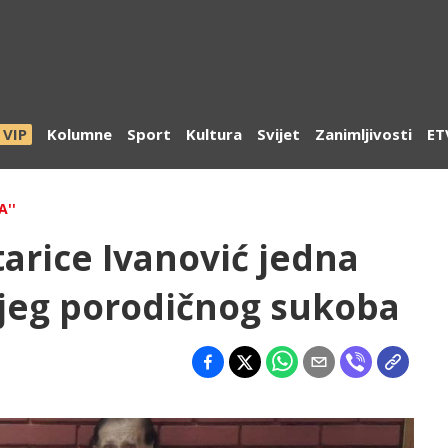
VIP
Kolumne
Sport
Kultura
Svijet
Zanimljivosti
ET
A''
tarice Ivanović jedna
njeg porodičnog sukoba