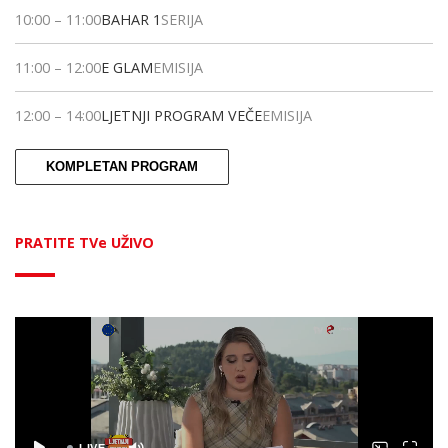
10:00
–
11:00
BAHAR 1
SERIJA
11:00
–
12:00
E GLAM
EMISIJA
12:00
–
14:00
LJETNJI PROGRAM VEČE
EMISIJA
KOMPLETAN PROGRAM
PRATITE TVe UŽIVO