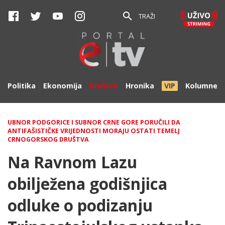
TRAŽI
Politika
Ekonomija
Društvo
Hronika
VIP
Kolumne
UBNOR PODGORICE I SUBNOR CRNE GORE PORUČILI DA
ANTIFAŠISTIČKE VRIJEDNOSTI MORAJU OSTATI TEMELJ
CRNOGORSKOG DRUŠTVA
Na Ravnom Lazu
obilježena godišnjica
odluke o podizanju