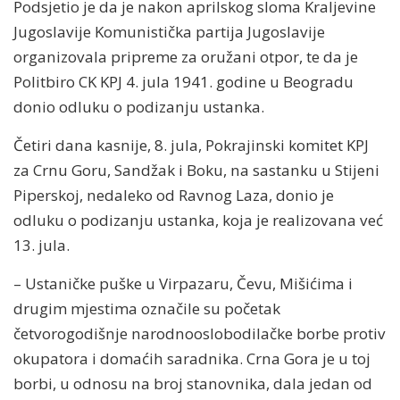
Podsjetio je da je nakon aprilskog sloma Kraljevine
Jugoslavije Komunistička partija Jugoslavije
organizovala pripreme za oružani otpor, te da je
Politbiro CK KPJ 4. jula 1941. godine u Beogradu
donio odluku o podizanju ustanka.
Četiri dana kasnije, 8. jula, Pokrajinski komitet KPJ
za Crnu Goru, Sandžak i Boku, na sastanku u Stijeni
Piperskoj, nedaleko od Ravnog Laza, donio je
odluku o podizanju ustanka, koja je realizovana već
13. jula.
– Ustaničke puške u Virpazaru, Čevu, Mišićima i
drugim mjestima označile su početak
četvorogodišnje narodnooslobodilačke borbe protiv
okupatora i domaćih saradnika. Crna Gora je u toj
borbi, u odnosu na broj stanovnika, dala jedan od