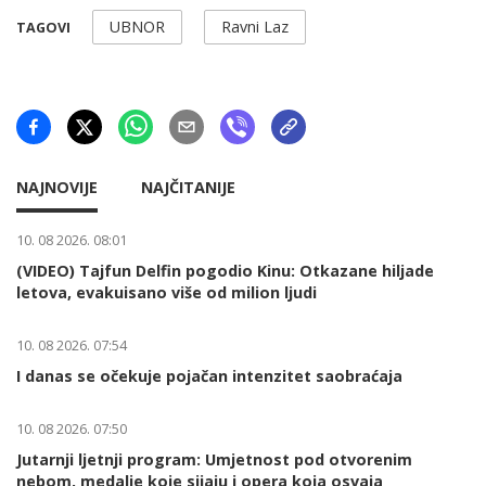
UBNOR
Ravni Laz
TAGOVI
NAJNOVIJE
NAJČITANIJE
10. 08 2026. 08:01
(VIDEO) Tajfun Delfin pogodio Kinu: Otkazane hiljade
letova, evakuisano više od milion ljudi
10. 08 2026. 07:54
I danas se očekuje pojačan intenzitet saobraćaja
10. 08 2026. 07:50
Jutarnji ljetnji program: Umjetnost pod otvorenim
nebom, medalje koje sijaju i opera koja osvaja