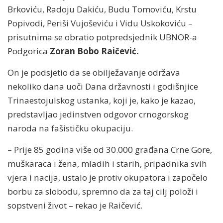
Brkoviću, Radoju Dakiću, Budu Tomoviću, Krstu
Popivodi, Periši Vujoševiću i Vidu Uskokoviću –
prisutnima se obratio potpredsjednik UBNOR-a
Podgorica
Zoran Bobo Raičević.
On je podsjetio da se obilježavanje održava
nekoliko dana uoči Dana državnosti i godišnjice
Trinaestojulskog ustanka, koji je, kako je kazao,
predstavljao jedinstven odgovor crnogorskog
naroda na fašističku okupaciju.
– Prije 85 godina više od 30.000 građana Crne Gore,
muškaraca i žena, mladih i starih, pripadnika svih
vjera i nacija, ustalo je protiv okupatora i započelo
borbu za slobodu, spremno da za taj cilj položi i
sopstveni život – rekao je Raičević.