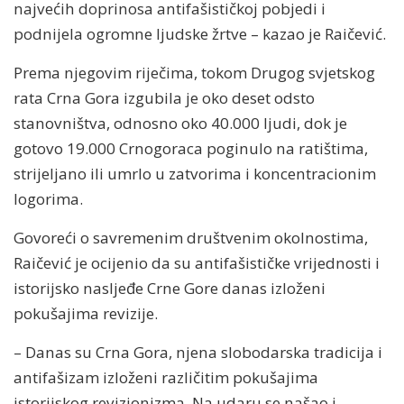
najvećih doprinosa antifašističkoj pobjedi i
podnijela ogromne ljudske žrtve – kazao je Raičević.
Prema njegovim riječima, tokom Drugog svjetskog
rata Crna Gora izgubila je oko deset odsto
stanovništva, odnosno oko 40.000 ljudi, dok je
gotovo 19.000 Crnogoraca poginulo na ratištima,
strijeljano ili umrlo u zatvorima i koncentracionim
logorima.
Govoreći o savremenim društvenim okolnostima,
Raičević je ocijenio da su antifašističke vrijednosti i
istorijsko nasljeđe Crne Gore danas izloženi
pokušajima revizije.
– Danas su Crna Gora, njena slobodarska tradicija i
antifašizam izloženi različitim pokušajima
istorijskog revizionizma. Na udaru se našao i