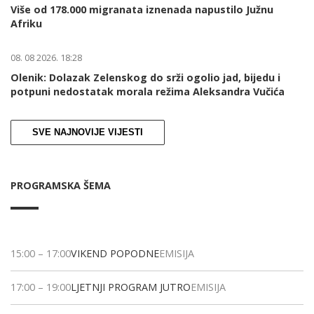
Više od 178.000 migranata iznenada napustilo Južnu
Afriku
08. 08 2026. 18:28
Olenik: Dolazak Zelenskog do srži ogolio jad, bijedu i
potpuni nedostatak morala režima Aleksandra Vučića
SVE NAJNOVIJE VIJESTI
PROGRAMSKA ŠEMA
15:00
–
17:00
VIKEND POPODNE
EMISIJA
17:00
–
19:00
LJETNJI PROGRAM JUTRO
EMISIJA