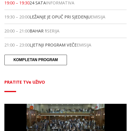
19:00
–
19:30
24 SATA
INFORMATIVA
19:30
–
20:00
LEŽANJE JE OPUČ PRI SJEDENJU
EMISIJA
20:00
–
21:00
BAHAR 1
SERIJA
21:00
–
23:00
LJETNJI PROGRAM VEČE
EMISIJA
KOMPLETAN PROGRAM
PRATITE TVe UŽIVO