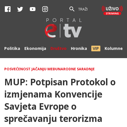
TRAŽI
Politika
Ekonomija
Društvo
Hronika
VIP
Kolumne
POSVEĆENOST JAČANJU MEĐUNARODNE SARADNJE
MUP: Potpisan Protokol o
izmjenama Konvencije
Savjeta Evrope o
sprečavanju terorizma