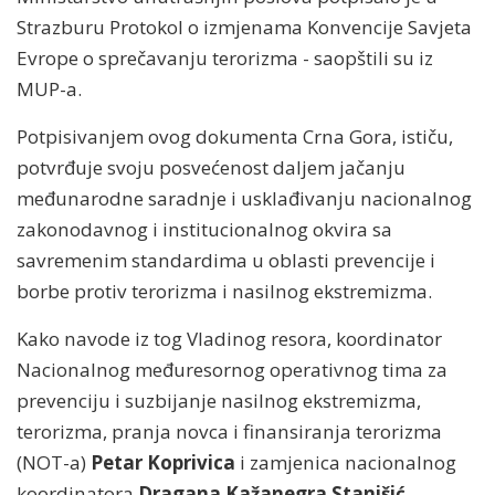
Strazburu Protokol o izmjenama Konvencije Savjeta
Evrope o sprečavanju terorizma - saopštili su iz
MUP-a.
Potpisivanjem ovog dokumenta Crna Gora, ističu,
potvrđuje svoju posvećenost daljem jačanju
međunarodne saradnje i usklađivanju nacionalnog
zakonodavnog i institucionalnog okvira sa
savremenim standardima u oblasti prevencije i
borbe protiv terorizma i nasilnog ekstremizma.
Kako navode iz tog Vladinog resora, koordinator
Nacionalnog međuresornog operativnog tima za
prevenciju i suzbijanje nasilnog ekstremizma,
terorizma, pranja novca i finansiranja terorizma
(NOT-a)
Petar Koprivica
i zamjenica nacionalnog
koordinatora
Dragana Kažanegra Stanišić