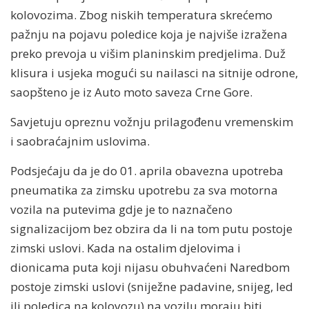
kolovozima. Zbog niskih temperatura skrećemo
pažnju na pojavu poledice koja je najviše izražena
preko prevoja u višim planinskim predjelima. Duž
klisura i usjeka mogući su nailasci na sitnije odrone,
saopšteno je iz Auto moto saveza Crne Gore.
Savjetuju opreznu vožnju prilagođenu vremenskim
i saobraćajnim uslovima.
Podsjećaju da je do 01. aprila obavezna upotreba
pneumatika za zimsku upotrebu za sva motorna
vozila na putevima gdje je to naznačeno
signalizacijom bez obzira da li na tom putu postoje
zimski uslovi. Kada na ostalim djelovima i
dionicama puta koji nijasu obuhvaćeni Naredbom
postoje zimski uslovi (sniježne padavine, snijeg, led
ili poledica na kolovozu) na vozilu moraju biti