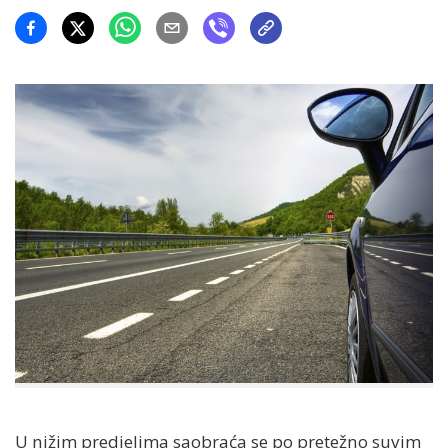
U nižim predjelima saobraća se po pretežno suvim