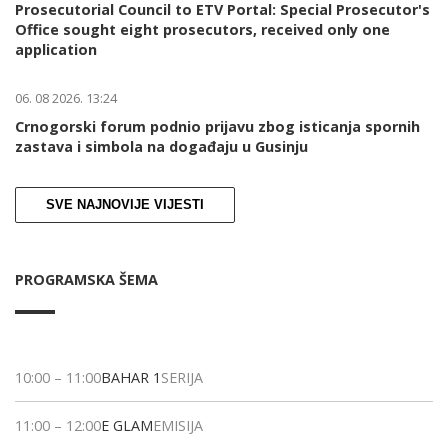
Prosecutorial Council to ETV Portal: Special Prosecutor's
Office sought eight prosecutors, received only one
application
06. 08 2026. 13:24
Crnogorski forum podnio prijavu zbog isticanja spornih
zastava i simbola na događaju u Gusinju
SVE NAJNOVIJE VIJESTI
PROGRAMSKA ŠEMA
10:00
–
11:00
BAHAR 1
SERIJA
11:00
–
12:00
E GLAM
EMISIJA