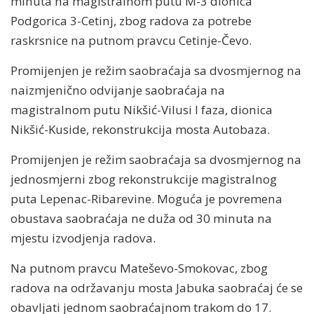
minuta na magistralnom putu M-3 dionica
Podgorica 3-Cetinj, zbog radova za potrebe
raskrsnice na putnom pravcu Cetinje-Čevo.
Promijenjen je režim saobraćaja sa dvosmjernog na
naizmjenično odvijanje saobraćaja na
magistralnom putu Nikšić-Vilusi I faza, dionica
Nikšić-Kuside, rekonstrukcija mosta Autobaza.
Promijenjen je režim saobraćaja sa dvosmjernog na
jednosmjerni zbog rekonstrukcije magistralnog
puta Lepenac-Ribarevine. Moguća je povremena
obustava saobraćaja ne duža od 30 minuta na
mjestu izvodjenja radova.
Na putnom pravcu Mateševo-Smokovac, zbog
radova na održavanju mosta Jabuka saobraćaj će se
obavljati jednom saobraćajnom trakom do 17.