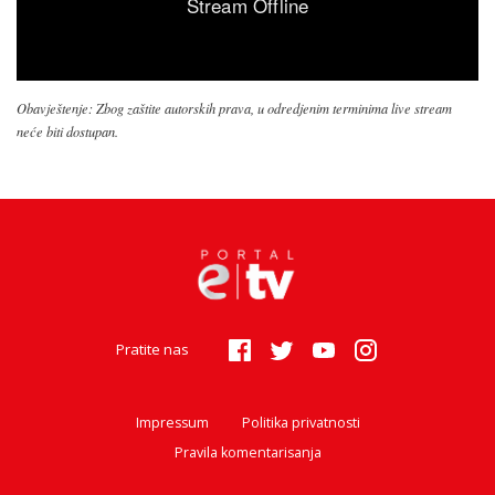
Obavještenje: Zbog zaštite autorskih prava, u odredjenim terminima live stream
neće biti dostupan.
Pratite nas
Impressum
Politika privatnosti
Pravila komentarisanja