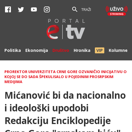
TRAŽI
Politika
Ekonomija
Društvo
Hronika
VIP
Kolumne
PROREKTOR UNIVERZITETA CRNE GORE OZVANIČIO INICIJATIVU O
KOJOJ SE DO SADA ŠPEKULISALO U POJEDINIM PROSRPSKIM
MEDIJIMA
Mićanović bi da nacionalno
i ideološki upodobi
Redakciju Enciklopedije