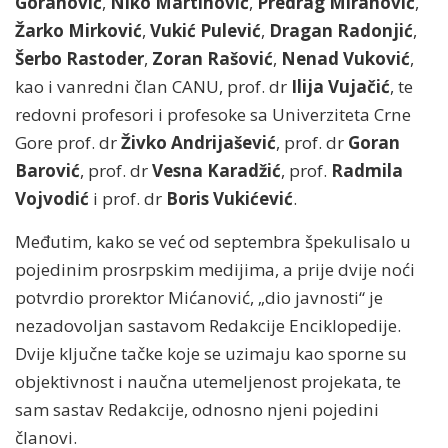
Goranović
,
Niko Martinović
,
Predrag Miranović
,
Žarko Mirković
,
Vukić Pulević
,
Dragan Radonjić
,
Šerbo Rastoder
,
Zoran Rašović
,
Nenad Vuković
,
kao i vanredni član CANU, prof. dr
Ilija Vujačić
, te
redovni profesori i profesoke sa Univerziteta Crne
Gore prof. dr
Živko Andrijašević
, prof. dr
Goran
Barović
, prof. dr
Vesna Karadžić
, prof.
Radmila
Vojvodić
i prof. dr
Boris Vukićević
.
Međutim, kako se već od septembra špekulisalo u
pojedinim prosrpskim medijima, a prije dvije noći
potvrdio prorektor Mićanović, „dio javnosti“ je
nezadovoljan sastavom Redakcije Enciklopedije.
Dvije ključne tačke koje se uzimaju kao sporne su
objektivnost i naučna utemeljenost projekata, te
sam sastav Redakcije, odnosno njeni pojedini
članovi.