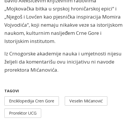
bavio Aleksićevim književnim radovima
„Mojkovačka bitka u srpskoj hroničarskoj epici“ i
„Njegoš i Lovćen kao pjesnička inspiracija Momira
Vojvodića“, koji nemaju nikakve veze sa istorijskom
naukom, kulturnim nasljeđem Crne Gore i
Istorijskim institutom.
Iz Crnogorske akademije nauka i umjetnosti nijesu
željeli da komentarišu ovu inicijativu ni navode
prorektora Mićanovića.
TAGOVI
Enciklopedija Cren Gore
Veselin Mićanović
Prorektor UCG