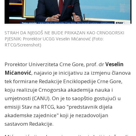
STRAH DA NJEGOŠ NE BUDE PRIKAZAN KAO CRNOGORSKI
PJESNIK: Prorektor UCGG Veselin Mićanović (Foto:
RTCG/Screenshot)
Prorektor Univerziteta Crne Gore, prof. dr
Veselin
Mićanović
, najavio je inicijativu za izmjenu članova
tek formirane Redakcije Enciklopedije Crne Gore,
koju realizuje Crnogorska akademija nauka i
umjetnosti (CANU). On je to saopštio gostujući u
emisiji Stav na RTCG, kao "predstavnik dijela
akademske zajednice" koji je nezadovoljan
sastavom Redakcije.