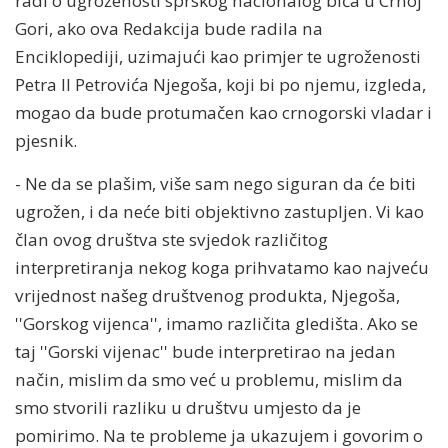
radi o ugroženosti sprskog nacionalog bića u Crnoj
Gori, ako ova Redakcija bude radila na
Enciklopediji, uzimajući kao primjer te ugroženosti
Petra II Petrovića Njegoša, koji bi po njemu, izgleda,
mogao da bude protumačen kao crnogorski vladar i
pjesnik.
- Ne da se plašim, više sam nego siguran da će biti
ugrožen, i da neće biti objektivno zastupljen. Vi kao
član ovog društva ste svjedok različitog
interpretiranja nekog koga prihvatamo kao najveću
vrijednost našeg društvenog produkta, Njegoša,
''Gorskog vijenca'', imamo različita gledišta. Ako se
taj ''Gorski vijenac'' bude interpretirao na jedan
način, mislim da smo već u problemu, mislim da
smo stvorili razliku u društvu umjesto da je
pomirimo. Na te probleme ja ukazujem i govorim o