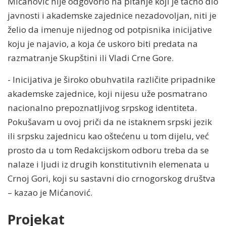
Mićanović nije odgovorio na pitanje koji je tačno dio
javnosti i akademske zajednice nezadovoljan, niti je
želio da imenuje nijednog od potpisnika inicijative
koju je najavio, a koja će uskoro biti predata na
razmatranje Skupštini ili Vladi Crne Gore.
- Inicijativa je široko obuhvatila različite pripadnike
akademske zajednice, koji nijesu uže posmatrano
nacionalno prepoznatljivog srpskog identiteta.
Pokušavam u ovoj priči da ne istaknem srpski jezik
ili srpsku zajednicu kao oštećenu u tom dijelu, već
prosto da u tom Redakcijskom odboru treba da se
nalaze i ljudi iz drugih konstitutivnih elemenata u
Crnoj Gori, koji su sastavni dio crnogorskog društva
– kazao je Mićanović.
Projekat