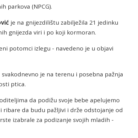
nih parkova (NPCG).
vić
je na gnijezdilištu zabilježila 21 jedinku
ih gnijezda viri i po koji kormoran.
 njeni potomci izlegu - navedeno je u objavi
o svakodnevno je na terenu i posebna pažnja
sti ptica.
oditeljima da podižu svoje bebe apelujemo
 i ribare da budu pažljivi i drže odstojanje od
 vrste izabrale za podizanje svojih mladih -