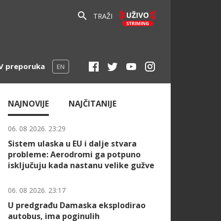
TRAŽI
V preporuka
EN
NAJNOVIJE
NAJČITANIJE
06. 08 2026. 23:29
Sistem ulaska u EU i dalje stvara
probleme: Aerodromi ga potpuno
isključuju kada nastanu velike gužve
06. 08 2026. 23:17
U predgrađu Damaska eksplodirao
autobus, ima poginulih