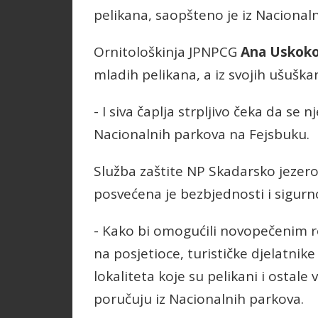
pelikana, saopšteno je iz Nacional
Ornitološkinja JPNPCG
Ana Uskoko
mladih pelikana, a iz svojih ušuškan
- I siva čaplja strpljivo čeka da se
Nacionalnih parkova na Fejsbuku.
Služba zaštite NP Skadarsko jezer
posvećena je bezbjednosti i sigurno
- Kako bi omogućili novopečenim r
na posjetioce, turističke djelatnike
lokaliteta koje su pelikani i ostale
poručuju iz Nacionalnih parkova.