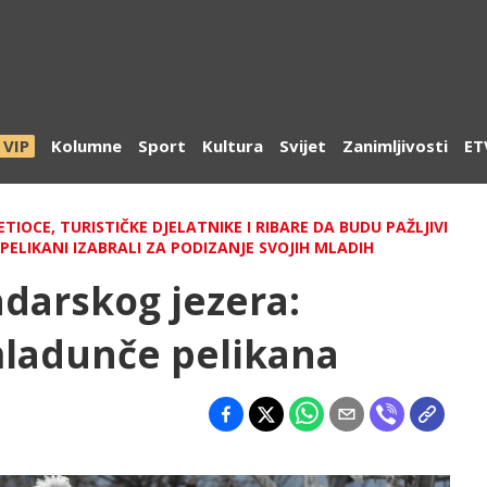
VIP
Kolumne
Sport
Kultura
Svijet
Zanimljivosti
ET
IOCE, TURISTIČKE DJELATNIKE I RIBARE DA BUDU PAŽLJIVI
PELIKANI IZABRALI ZA PODIZANJE SVOJIH MLADIH
adarskog jezera:
mladunče pelikana