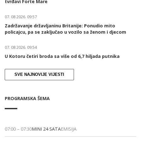
tvrđavi Forte Mare
07. 08 2026. 09:57
Zadržavanje državljaninu Britanije: Ponudio mito
policajcu, pa se zaključao u vozilo sa ženom i djecom
07. 08 2026. 09:54
U Kotoru četiri broda sa više od 6,7 hiljada putnika
SVE NAJNOVIJE VIJESTI
PROGRAMSKA ŠEMA
07:00
–
07:30
MINI 24 SATA
EMISIJA