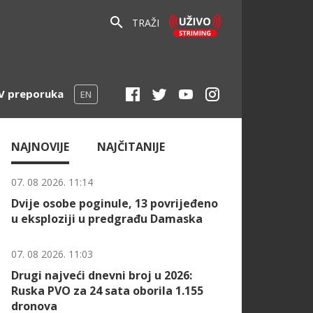
TRAŽI
V preporuka
EN
NAJNOVIJE
NAJČITANIJE
07. 08 2026. 11:14
Dvije osobe poginule, 13 povrijeđeno
u eksploziji u predgrađu Damaska
07. 08 2026. 11:03
Drugi najveći dnevni broj u 2026:
Ruska PVO za 24 sata oborila 1.155
dronova