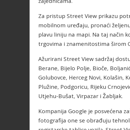
zajednicama.
Za pristup Street View prikazu pot
mobilnom uređaju, pronaći željenu 
plavu liniju na mapi. Na taj način 
trgovima i znamenitostima širom 
Ažurirani Street View sadržaj dostu
Berane, Bijelo Polje, Bioče, Boljan
Golubovce, Herceg Novi, Kolašin, Kot
Plužine, Podgoricu, Rijeku Crnojević
Utjehu-Bušat, Virpazar i Žabljak.
Kompanija Google je posvećena zašti
fotografija one se obrađuju tehnolo
registarske tablice vozila. Street 