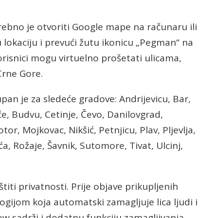
rebno je otvoriti Google mape na računaru ili
lokaciju i prevući žutu ikonicu „Pegman“ na
korisnici mogu virtuelno prošetati ulicama,
Crne Gore.
pan je za sledeće gradove: Andrijevicu, Bar,
iće, Budvu, Cetinje, Čevo, Danilovgrad,
or, Mojkovac, Nikšić, Petnjicu, Plav, Pljevlja,
a, Rožaje, Šavnik, Sutomore, Tivat, Ulcinj,
ti privatnosti. Prije objave prikupljenih
gijom koja automatski zamagljuje lica ljudi i
View sadrži i dodatnu funkciju zamagljivanja