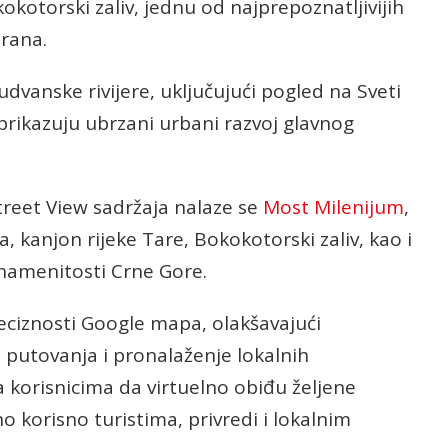
okotorski zaliv, jednu od najprepoznatljivijih
erana.
dvanske rivijere, uključujući pogled na Sveti
prikazuju ubrzani urbani razvoj glavnog
treet View sadržaja nalaze se
Most Milenijum
,
, kanjon rijeke Tare, Bokokotorski zaliv, kao i
znamenitosti Crne Gore.
eciznosti Google mapa, olakšavajući
 putovanja i pronalaženje lokalnih
 korisnicima da virtuelno obiđu željene
no korisno turistima, privredi i lokalnim