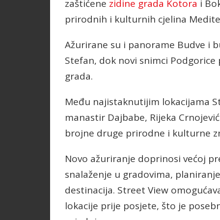
zaštićene
zidine grada Kotora
i Bok
prirodnih i kulturnih cjelina Medit
Ažurirane su i panorame Budve i bu
Stefan, dok novi snimci Podgorice 
grada.
Među najistaknutijim lokacijama S
manastir Dajbabe, Rijeka Crnojevića
brojne druge prirodne i kulturne 
Novo ažuriranje doprinosi većoj pr
snalaženje u gradovima, planiranje
destinacija. Street View omogućava
lokacije prije posjete, što je poseb