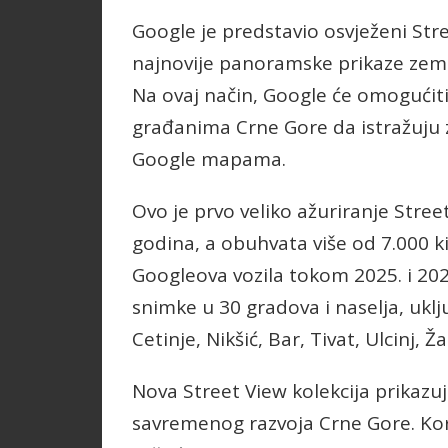
Google je predstavio osvježeni Stre
najnovije panoramske prikaze zeml
Na ovaj način, Google će omogućiti
građanima Crne Gore da istražuju 
Google mapama.
Ovo je prvo veliko ažuriranje Stre
godina, a obuhvata više od 7.000 k
Googleova vozila tokom 2025. i 20
snimke u 30 gradova i naselja, ukl
Cetinje, Nikšić, Bar, Tivat, Ulcinj, Ž
Nova Street View kolekcija prikazuje
savremenog razvoja Crne Gore. Kor