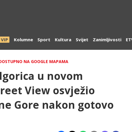
VIP
Kolumne
Sport
Kultura
Svijet
Zanimljivosti
ET
KA DOSTUPNO NA GOOGLE MAPAMA
odgorica u novom
treet View osvježio
rne Gore nakon gotovo