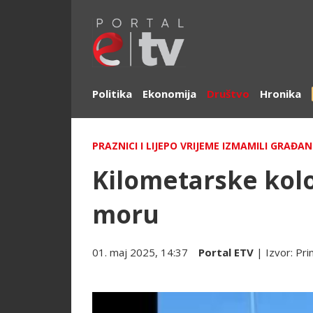
Politika
Ekonomija
Društvo
Hronika
PRAZNICI I LIJEPO VRIJEME IZMAMILI GRAĐA
Kilometarske kolo
moru
01. maj 2025, 14:37
Portal ETV
| Izvor:
Pri