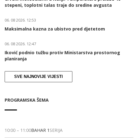
stepeni, toplotni talas traje do sredine avgusta
06. 08 2026. 12:53
Maksimalna kazna za ubistvo pred djetetom
06. 08 2026. 12:47
Iković podnio tužbu protiv Ministarstva prostornog
planiranja
SVE NAJNOVIJE VIJESTI
PROGRAMSKA ŠEMA
10:00
–
11:00
BAHAR 1
SERIJA