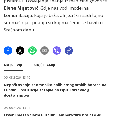
pistama i u osvajanja znanja iz medicine govoriće
Elena Mijatović
. Gdje nas vodi moderna
komunikacija, koja je brža, ali jezički i sadržajno
siromašnija - pitanja su kojima ćemo se baviti u
Srećnom danu.
NAJNOVIJE
NAJČITANIJE
06. 08 2026. 13:10
Nepoštovanje spomenika palih crnogorskih boraca na
Fundini: Institucije zatajile na ispitu državnog
dostojanstva
06. 08 2026. 13:01
Crveni meteoalarm u Italiji: Temperature prelaze 40