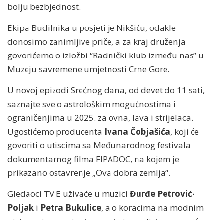
bolju bezbjednost.
Ekipa Budilnika u posjeti je Nikšiću, odakle
donosimo zanimljive priče, a za kraj druženja
govorićemo o izložbi “Radnički klub između nas” u
Muzeju savremene umjetnosti Crne Gore.
U novoj epizodi Srećnog dana, od devet do 11 sati,
saznajte sve o astrološkim mogućnostima i
ograničenjima u 2025. za ovna, lava i strijelaca.
Ugostićemo producenta
Ivana Čobjašića
, koji će
govoriti o utiscima sa Međunarodnog festivala
dokumentarnog filma FIPADOC, na kojem je
prikazano ostavrenje „Ova dobra zemlja“.
Gledaoci TV E uživaće u muzici
Đurđe Petrović-
Poljak
i
Petra Bukulice
, a o koracima na modnim