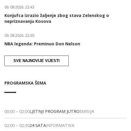
09. 08 2026. 22:43
Konjufca izrazio žaljenje zbog stava Zelenskog o
nepriznavanju Kosova
09. 08 2026. 22:30
NBA legenda: Preminuo Don Nelson
SVE NAJNOVIJE VIJESTI
PROGRAMSKA ŠEMA
00:00
–
02:00
LJETNJI PROGRAM JUTRO
EMISIJA
02:00
–
02:30
24 SATA
INFORMATIVA