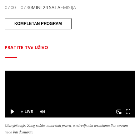
07:00
–
07:30
MINI 24 SATA
EMISIJA
KOMPLETAN PROGRAM
PRATITE TVe UŽIVO
Obavještenje: Zbog zaštite autorskih prava, u odredjenim terminima live stream
neće biti dostupan.