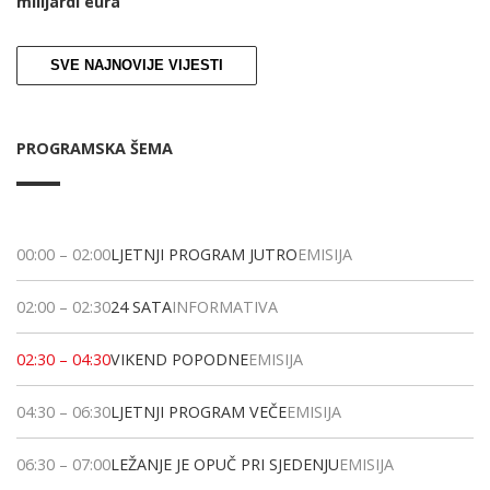
milijardi eura
SVE NAJNOVIJE VIJESTI
PROGRAMSKA ŠEMA
00:00
–
02:00
LJETNJI PROGRAM JUTRO
EMISIJA
02:00
–
02:30
24 SATA
INFORMATIVA
02:30
–
04:30
VIKEND POPODNE
EMISIJA
04:30
–
06:30
LJETNJI PROGRAM VEČE
EMISIJA
06:30
–
07:00
LEŽANJE JE OPUČ PRI SJEDENJU
EMISIJA