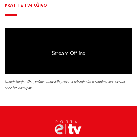
PRATITE TVe UŽIVO
Obavještenje: Zbog zaštite autorskih prava, u odredjenim terminima live stream
neće biti dostupan.