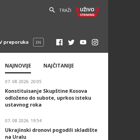
TRAŽI
V preporuka
EN
NAJNOVIJE
NAJČITANIJE
07. 08 2026. 20:05
Konstituisanje Skupštine Kosova
odloženo do subote, uprkos isteku
ustavnog roka
07. 08 2026. 19:54
Ukrajinski dronovi pogodili skladište
na Uralu