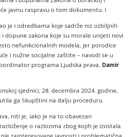
enama i dopunama Zakona o boračkoj i
guće javnu raspravu o tom dokumentu. I
rao je i odredbama koje sadrže niz ozbiljnih
 i dopune zakona koje su morale unijeti novi
to nefunkcionalnih modela, jer porodice
uće i nužne socijalne zaštite – navodi se u
koordinator programa Ljudska prava,
Damir
onskoj sjednici, 28. decembra 2024. godine,
utila ga Skupštini na dalju proceduru.
va, niti je, iako je na to obavezan
azloženje o razlozima zbog kojih je izostala
vanje zainteresovane javnosti i problematična