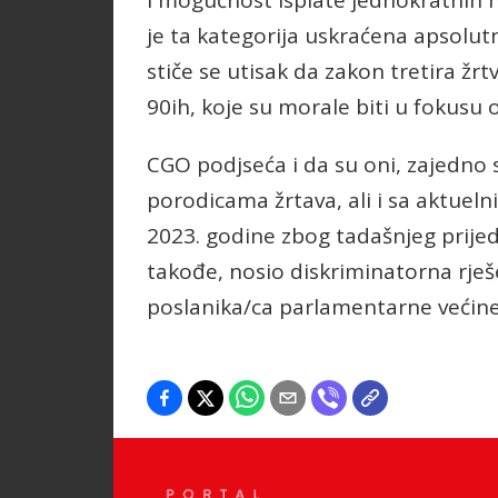
i mogućnost isplate jednokratnih n
je ta kategorija uskraćena apsolut
stiče se utisak da zakon tretira žr
90ih, koje su morale biti u fokusu 
CGO podjseća i da su oni, zajedno
porodicama žrtava, ali i sa aktuel
2023. godine zbog tadašnjeg prijed
takođe, nosio diskriminatorna rješe
poslanika/ca parlamentarne većine