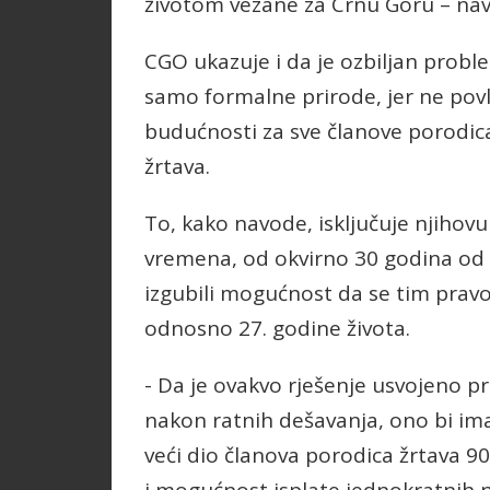
životom vezane za Crnu Goru – nav
CGO ukazuje i da je ozbiljan proble
samo formalne prirode, jer ne povl
budućnosti za sve članove porodica,
žrtava.
To, kako navode, isključuje njihovu
vremena, od okvirno 30 godina od n
izgubili mogućnost da se tim pravo
odnosno 27. godine života.
- Da je ovakvo rješenje usvojeno pr
nakon ratnih dešavanja, ono bi ima
veći dio članova porodica žrtava 90