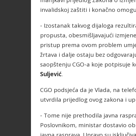
manjkavi prijedlog Zakona o izmj
invalidskoj zaštiti i konačno omo
- Izostanak takvog dijaloga rezulti
propusta, obesmišljavajući izmjene
pristup prema ovom problem umjes
žrtava i dalje ostaju bez odgovaraj
saopštenju CGO-a koje potpisuje 
Suljević
.
CGO podsjeća da je Vlada, na telef
utvrdila prijedlog ovog zakona i up
- Tome nije prethodila javna raspra
Poslovnikom, ministar dostavio obr
javna rasprava. Upravo su isključi