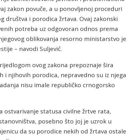
vaj zakon povuče, a u ponovljenoj proceduri
og društva i porodica žrtava. Ovaj zakonski
štvenih potreba uz odgovoran odnos prema
njegovog oblikovanja resorno ministarstvo je
ije – navodi Suljević.
prijedlogom ovog zakona prepoznaje šira
-ih i njihovih porodica, nepravedno su iz njega
tradanja nisu imale republičko crnogorsko
a ostvarivanje statusa civilne žrtve rata,
stanovništva, posebno što joj je uzrok u
činjenicu da su porodice nekih od žrtava ostale