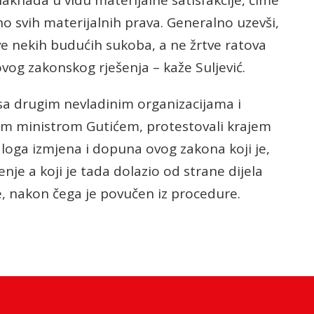
aknada u vidu materijalne satisfakcije, čime
no svih materijalnih prava. Generalno uzevši,
tve nekih budućih sukoba, a ne žrtve ratova
ovog zakonskog rješenja – kaže Suljević.
 sa drugim nevladinim organizacijama i
nim ministrom Gutićem, protestovali krajem
loga izmjena i dopuna ovog zakona koji je,
nje a koji je tada dolazio od strane dijela
, nakon čega je povučen iz procedure.