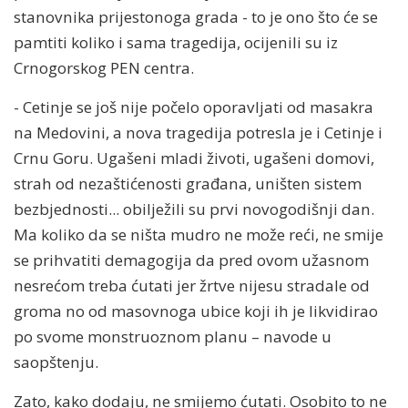
stanovnika prijestonoga grada - to je ono što će se
pamtiti koliko i sama tragedija, ocijenili su iz
Crnogorskog PEN centra.
- Cetinje se još nije počelo oporavljati od masakra
na Medovini, a nova tragedija potresla je i Cetinje i
Crnu Goru. Ugašeni mladi životi, ugašeni domovi,
strah od nezaštićenosti građana, uništen sistem
bezbjednosti... obilježili su prvi novogodišnji dan.
Ma koliko da se ništa mudro ne može reći, ne smije
se prihvatiti demagogija da pred ovom užasnom
nesrećom treba ćutati jer žrtve nijesu stradale od
groma no od masovnoga ubice koji ih je likvidirao
po svome monstruoznom planu – navode u
saopštenju.
Zato, kako dodaju, ne smijemo ćutati. Osobito to ne