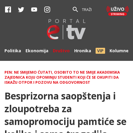
TRAŽI
Politika
Ekonomija
Društvo
Hronika
VIP
Kolumne
PEN: NE SMIJEMO ĆUTATI, OSOBITO TO NE SMIJE AKADEMSKA
ZAJEDNICA KOJU OPOMINJU STUDENTI KOJI ĆE SE OKUPITI DA
ISKAŽU OTPOR I POZOVU NA ODGOVORNOST
Besprizorna saopštenja i
zloupotreba za
samopromociju pamtiće se