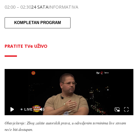
02:00
–
02:30
24 SATA
INFORMATIVA
KOMPLETAN PROGRAM
PRATITE TVe UŽIVO
Obavještenje: Zbog zaštite autorskih prava, u odredjenim terminima live stream
neće biti dostupan.