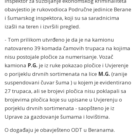
Inspektor za suzbijanje ekonomskog kriminaliteta
obavjestio je rukovodioca Područne jedinice Berane
i šumarskog inspektora, koji su sa saradnicima
izašli na teren i izvršili pregled.
- Tom prilikom utvrđeno je da je na kamionu
natovareno 39 komada čamovih trupaca na kojima
nisu postojale pločice za numerisanje. Vozač
kamiona
P.G.
je iz ruke pokazao pločice i Uvjerenje
o porijeklu drvnih sortimenata na lice
M.G.
(ranije
suspendovani čuvar šuma ) u kojem je evidentirano
27 trupaca, ali se brojevi pločica nisu poklapali sa
brojevima pločica koje su upisane u Uvjerenju o
porjeklu drvnih sortimenata - saopšteno je iz
Uprave za gazdovanje šumama i lovištima.
O događaju je obavješteno ODT u Beranama.