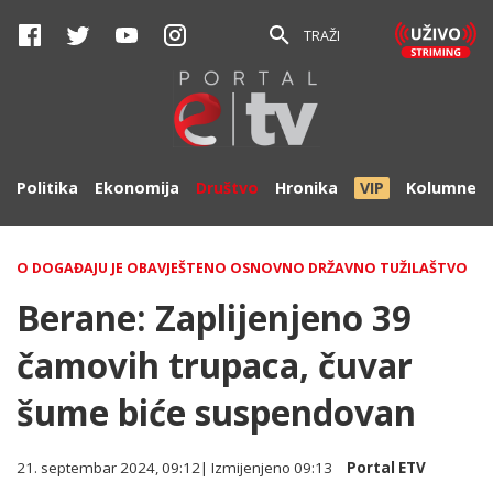
TRAŽI
Politika
Ekonomija
Društvo
Hronika
VIP
Kolumne
O DOGAĐAJU JE OBAVJEŠTENO OSNOVNO DRŽAVNO TUŽILAŠTVO
Berane: Zaplijenjeno 39
čamovih trupaca, čuvar
šume biće suspendovan
21. septembar 2024, 09:12
| Izmijenjeno
09:13
Portal ETV