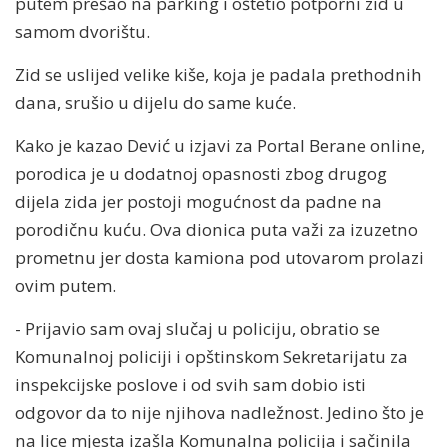
putem prešao na parking i oštetio potporni zid u
samom dvorištu.
Zid se uslijed velike kiše, koja je padala prethodnih
dana, srušio u dijelu do same kuće.
Kako je kazao Dević u izjavi za Portal Berane online,
porodica je u dodatnoj opasnosti zbog drugog
dijela zida jer postoji mogućnost da padne na
porodičnu kuću. Ova dionica puta važi za izuzetno
prometnu jer dosta kamiona pod utovarom prolazi
ovim putem.
- Prijavio sam ovaj slučaj u policiju, obratio se
Komunalnoj policiji i opštinskom Sеkretаriјаtu za
inspekcijske poslove i od svih sam dobio isti
odgovor da to nije njihova nadležnost. Jedino što je
na lice mjesta izašla Komunalna policija i sačinila