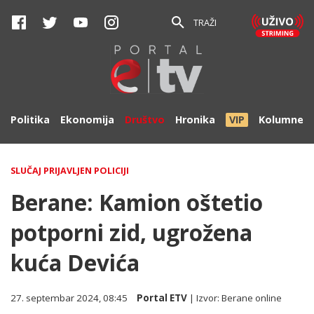
TRAŽI
Politika
Ekonomija
Društvo
Hronika
VIP
Kolumne
SLUČAJ PRIJAVLJEN POLICIJI
Berane: Kamion oštetio
potporni zid, ugrožena
kuća Devića
27. septembar 2024, 08:45
Portal ETV
| Izvor:
Berane online