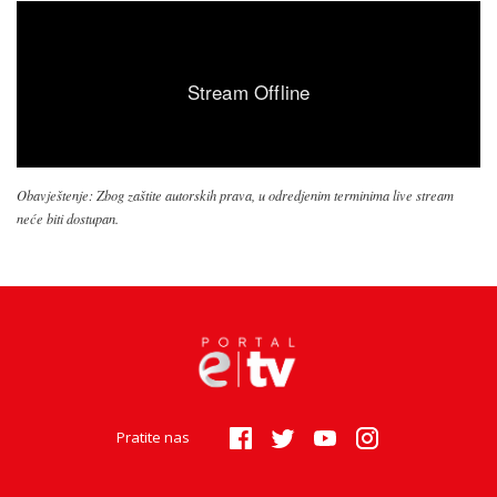
Obavještenje: Zbog zaštite autorskih prava, u odredjenim terminima live stream
neće biti dostupan.
Pratite nas